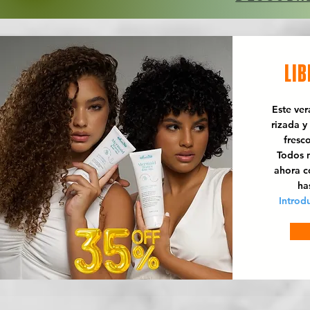
LIB
Este ve
rizada y
fresc
Todos n
ahora 
ha
Introd