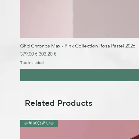
Ghd Chronos Max - Pink Collection Rosa Pastel 2026
Regular Price
Sale Price
379,00 €
303,20 €
Tax Included
Related Products
🩷💗💓💞💕💘🩷