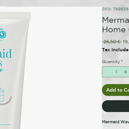
SKU: 78985
Mermai
Home 
Reg
 26,50 € 
19
Pri
Tax Includ
Quantity
*
Add to Ca
Mermaid Wav