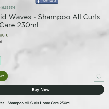
Compartir
84625534
d Waves - Shampoo All Curls
Care 230ml
ular
Sale
,88 €
ce
Price
ed
rt
Buy Now
es - Shampoo All Curls Home Care 230ml