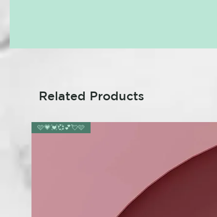
Related Products
🩷💗💓💞💕💘🩷