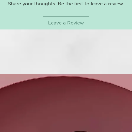
» Manteca de 
Share your thoughts. Be the first to leave a review.
» Aceite de G
» Fórmulas v
Leave a Review
¿Qué hace qu
🌊 Hidrata
✨ Brillo d
🌱 Vegano 
⏳ Fórmula 
Home Care
SHAMPOO A
Su fórmula li
limpieza efic
limpieza suav
suavizar y dar
el desenredad
CONDITIONE
Diseñado para