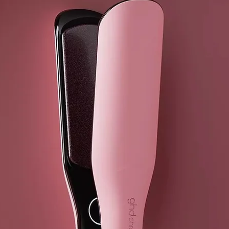
tratamiento c
peinado y eli
promueven riz
de girasol y 
brillo
duradero.
STYLING CR
Crema sin enj
más tiempo. C
película rígi
hidratantes y
reducir el fri
seco como h
CURLY JELL
Su textura y 
garantizar un
modela los ri
polímeros y p
dejándolo sua
exóticos para 