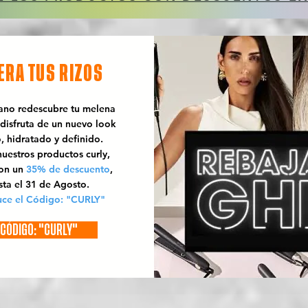
ERA TUS RIZOS
rano redescubre tu melena
 disfruta de un nuevo look
o, hidratado y definido.
uestros productos curly,
con un
35% de descuento
,
sta el 31 de Agosto.
uce el Código: "CURLY"
CÓDIGO: "CURLY"