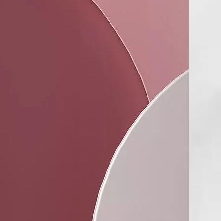
on Mermaid Waves. Su fórmula hidrata y nutre, facilitando el
minando nudos al instante. Contiene ingredientes que
os suaves, brillo y control del frizz. Además, incluye aceite
una mezcla de 10 aceites exóticos para garantizar suavidad y
EAM
uague que deja los rizos definidos, sueltos y controlados por
ontiene un fijador de alto rendimiento que no deja una
da, además de agentes
 manteca de karité para nutrir y suavizar el cabello. Ayuda a
zz y facilita el peinado tanto en cabello
úmedo.
Y
viscosidad están diseñadas para facilitar la aplicación,
 secado rápido y una buena distribución. La fórmula en gel
zos de manera eficaz con un acabado natural. Contiene
olisacáridos que mejoran la maleabilidad del cabello,
ve y brillante. Además, incluye una mezcla de 10 aceites
suavizar y dar brillo.