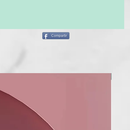
Karité;
irasol – omegas 3, 6 y 9 + vitamina E;
eganas.
e Mermaid sea único?
ción profunda: Olvídate del cabello seco y sin vida.
Compartir
uradero: Mantiene el cabello radiante por semanas.
y sostenible: Cuida el cabello y el planeta.
rápida: Resultados perfectos en solo minutos.
LL CURLS
BERRIA
mpia y cuida el cabello ondulado, proporcionando una
iente sin dañar la fibra. Contiene aceite de coco para una
e y espumosa, y una mezcla de 10 aceites exóticos para
 brillo. También facilita el peinado y
o gracias a sus propiedades antiestáticas.
R ALL CURLS
 desenredar y acondicionar el cabello rizado después de un