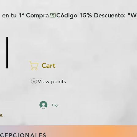
Cart
View points
Log In
A
XCEPCIONALES