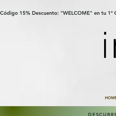
Verification: 97a30386b8a1fa77
G-YHZRM6P8WP
Código 15% Descuento: "WELCOME" en tu 1ª
HOM
DESCUBR