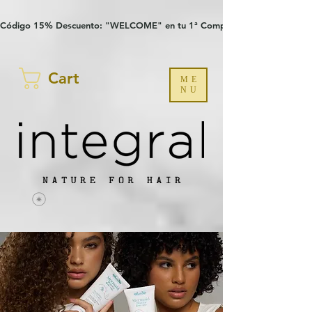
Verification: 97a30386b8a1fa77
G-YHZRM6P8WP
Código 15% Descuento: "WELCOME" en tu 1ª Compra
Cart
ME
NU