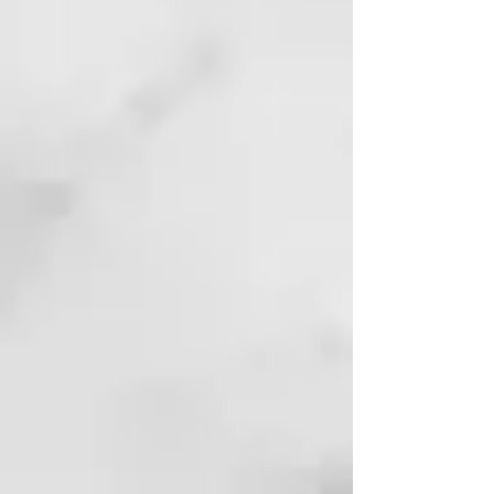
PHENOXYETHANOL,
POLIQUATERNIUM-10,
POLIQUATERNIUM-7, PPG-26-
BUTETH-26,
PROPYLENE GLYCOL,
PYRIDOXINE HCl, SODIUM
CHLORIDE, SODIUM LAUROYL
SARCOSINATE,
TOCOPHERYL ACETATE