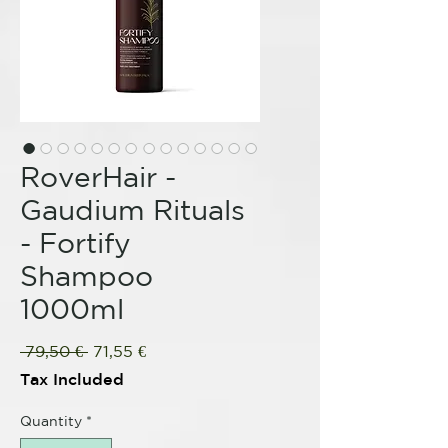
RoverHair -
Gaudium Rituals
- Fortify
Shampoo
1000ml
Regular
Sale
 79,50 € 
71,55 €
Price
Price
Tax Included
Quantity
*