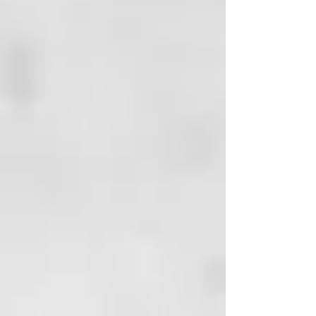
EXTRACT (CAPSICUM ANNUUM
FRUIT EXTRACT),
GINKGO BILOBA LEAF EXTRACT,
CITRIC ACID,
DISODIUM
COCOAMPHODIACETATE,
DISODIUM
EDTA, DISODIUM LAURETH
SULFOSUCCINATE,
DMDM HYDANTOIN,
HYDROLYZED YEAST,
IMIDAZOLIDINYL UREA,
LAURETH-3, MENTHOL,
MENTHYL LACTATE,
NIACINAMIDE, PANTHENOL,
PARFUM (FRAGRANCE), PEG-200
HYDROGENATED
GLYCERYL PALMATE, PEG-40
HYDROGENATED
CASTOR OIL, PEG-7 GLYCERYL
COCOATE,