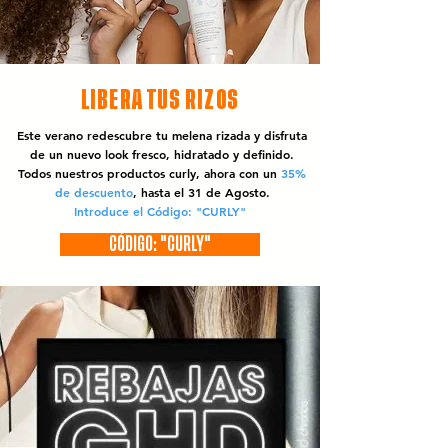
LIBERA TUS RIZOS
Este verano redescubre tu melena rizada y disfruta
de un nuevo look fresco, hidratado y definido.
Todos nuestros productos curly, ahora con un
35%
de descuento
, hasta el 31 de Agosto.
Introduce el Código: "CURLY"
CÓDIGO: "CURLY"