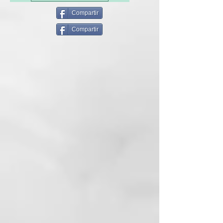
Extracto de Betula y Ginko Biloba
Extracto de pimiento
Compartir
Nicotinamida
Compartir
D-pantenol
vitamina B6
ARTISAN OF BEAUTY CARE:
Línea Roverhair específica para
anomalías del cuero cabelludo.
Fue creado para tratar y prevenir
eficazmente las imperfecciones
más comunes como la caída del
cabello, la caspa, el sebo y el
cuero cabelludo sensible.
INCI:
AQUA (WATER), MAGNESIUM
LAURETH SULFATE,
COCAMIDOPROPYL BETAINE,
GLYCERIN, UREA,
BETULA ALBA LEAF EXTRACT,
CAPSICUM ANNUUM