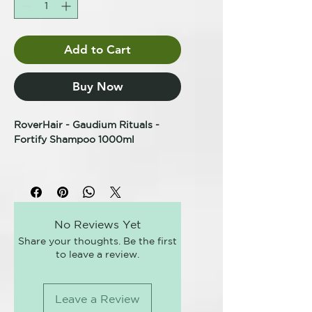
Add to Cart
Buy Now
RoverHair - Gaudium Rituals -
Fortify Shampoo 1000ml
CHAMPÚ FORTIFICANTE -
CHAMPÚ ANTICAÍDA -
TRATAMIENTO TRICOLOGICO
Limpia, purifica y fortalece la piel
No Reviews Yet
dejando una agradable sensación
Share your thoughts. Be the first
de frescor.
to leave a review.
vitamina e
Mentol
Leave a Review
Levadura