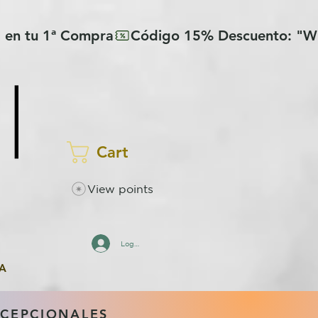
Cart
View points
Log In
A
XCEPCIONALES