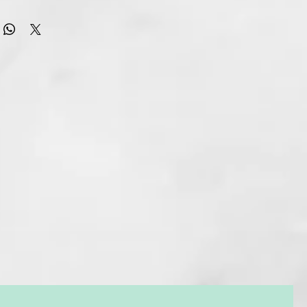
CO
ente dando vitalidad al cabello desde la raíz hasta las
ueve una acción descongestiva sobre el cuero cabelludo,
 y tonificándolo.
ol de té
as
elisa y malva officinalis
 BEAUTY CARE:
ir específica para anomalías del cuero cabelludo. Fue creado
y prevenir eficazmente las imperfecciones más comunes como
abello, la caspa, el sebo y el cuero cabelludo sensible.
R), MAGNESIUM LAURETH SULFATE,
COCAMIDOPROPYL BETAINE, MALVA
 (MALLOW) FLOWER/LEAF EXTRACT,
FICINALIS FLOWER/LEAF/STEM EXTRACT,