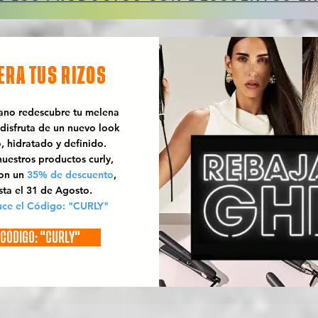
ERA TUS RIZOS
rano redescubre tu melena
 disfruta de un nuevo look
o, hidratado y definido.
uestros productos curly,
con un
35% de descuento
,
sta el 31 de Agosto.
uce el Código: "CURLY"
CÓDIGO: "CURLY"