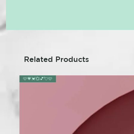
Related Products
🩷💗💓💞💕💘🩷