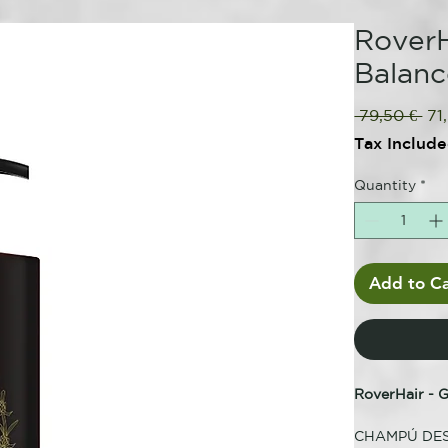
RoverH
Balan
Reg
 79,50 € 
71
Pri
Tax Includ
Quantity
*
Add to Ca
RoverHair - 
CHAMPÚ DES