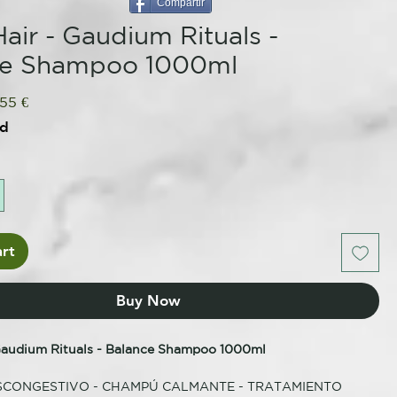
Compartir
air - Gaudium Rituals -
ce Shampoo 1000ml
ular
Sale
,55 €
ce
Price
ed
rt
Buy Now
Gaudium Rituals - Balance Shampoo 1000ml
CONGESTIVO - CHAMPÚ CALMANTE - TRATAMIENTO