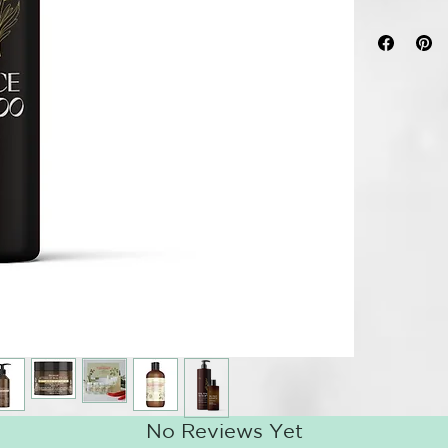
TRICOLOGI
Limpia suavem
puntas. Prom
purificándolo
Mentol
Aceite de árb
D-pantenol
ácido de frut
Extracto de m
ARTISAN OF
Línea Roverha
para tratar 
la caída del c
INCI:
AQUA (WATE
GLYCERIN, 
SYLVESTRIS
No Reviews Yet
MELISSA OF