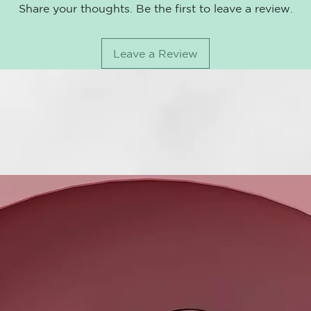
CITRIC ACID
Share your thoughts. Be the first to leave a review.
SULFOSUCCI
ACID, IMIDA
MELALEUCA 
Leave a Review
ALTERNIFOLI
MENTHYL LA
(FRAGRANCE
PALMATE, P
7 GLYCERYL
POLYQUATER
POTASSIUM 
PROPYLENE 
CHLORIDE, 