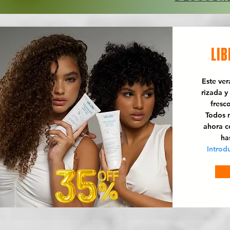
LIB
Este ve
rizada y
fresc
Todos n
ahora 
ha
Introd