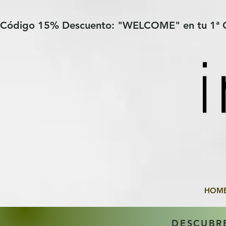
Verification: 97a30386b8a1fa77
G-YHZRM6P8WP
Código 15% Descuento: "WELCOME" en tu 1ª
HOM
DESCUBR