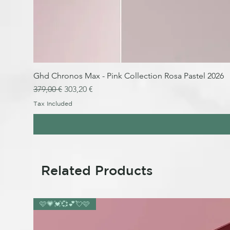
Ghd Chronos Max - Pink Collection Rosa Pastel 2026
Regular Price
Sale Price
379,00 €
303,20 €
Tax Included
Related Products
🩷💗💓💞💕💘🩷