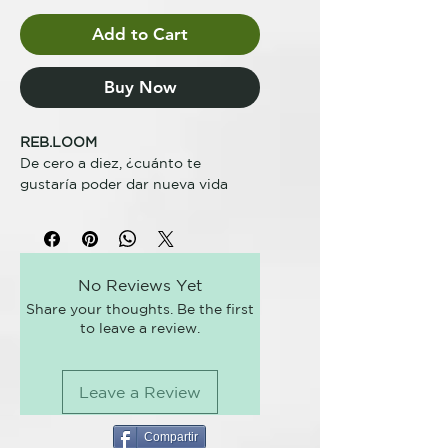
Add to Cart
Buy Now
REB.LOOM
De cero a diez, ¿cuánto te
gustaría poder dar nueva vida
instantáneamente a cabellos
apagados, débiles y tratados?
Con el paso del tiempo, no solo la
piel, sino también el pelo muestra
No Reviews Yet
las señales de su envejecimiento:
Share your thoughts. Be the first
pierde luminosidad, se estropea y
to leave a review.
no aguanta el marcado. Si además,
al deterioro natural le sumamos
los continuos cambios de imagen
Leave a Review
y el uso exagerado de la plancha,
las consecuencias están a la vista.
Compartir