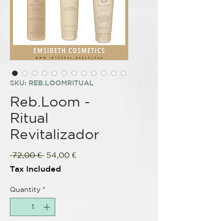
SKU: REB.LOOMRITUAL
Reb.Loom -
Ritual
Revitalizador
Regular
Sale
 72,00 € 
54,00 €
Price
Price
Tax Included
Quantity
*