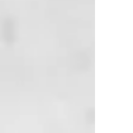
mantiene el grado de hidratación
adecuado, atenuando los signos
causados por el paso del tiempo.
Es un sistema completo de
tratamiento en la peluquería y de
mantenimiento en casa
constituido por cinco referencias,
que utilizar en cuatro sencillos
pasos.
Principios activos:
Vegplex:
Un complejo cien por
cien vegano y de origen natural,
fruto de una moderna tecnología
en la que un derivado catiónico de
la remolacha azucarera y de la
manzana actúa en sinergia con un
derivado de los ácidos grasos
vegetales, creando una película
protectora que mejora y da
cuerpo a la fibra capilar.
Ácido Hialurónico:
Gracias a sus