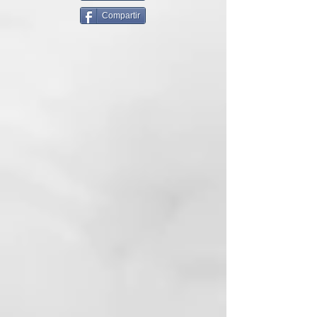
PERO A PARTIR DE AHORA
Compartir
TIENES UN NUEVO CÓMPLICE EN
LA PELUQUERÍA: REB.LOOM
Se trata de un tratamiento vegano
específico para rejuvenecer,
revitalizar y ver reflorecer el pelo.
Le da luminosidad y suavidad a la
melena brindándole un envidiable
aspecto radiante.
¿El sueño? Tener unos cabellos
hermosos, luminosos y sin
rivales.
REB.LOOM
en muy pocos pasos
hará que reflorezcan tus cabellos,
devolviéndoles brillo y vitalidad.
Le da volumen y consistencia a la
fibra, que recobra suavidad,
elasticidad y peinabilidad al
instante. Nutre, refuerza y