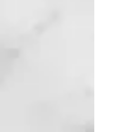
propiedades hidratantes,
contribuye a devolverle cuerpo y
volumen al pelo, mejorando su
aspecto, brillo y peinabilidad.
Pantenol:
Precursor de la vitamina
B5, además de acondicionar y dar
cuerpo, mejora la flexibilidad y la
elasticidad del pelo. Mantiene la
correcta hidratación dentro del
cabello.
Proteínas del arroz y del trigo
hidrolizadas:
Gracias a su
composición a base de
aminoácidos poseen una alta
afinidad con las queratinas de los
cabellos. Desempeñan una acción
hidratante, reestructurante y
alisadora.
CHAMPÚ REVITALIZADOR
Limpia delicadamente