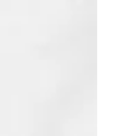
REB.LOOM DD FLUID
FLUIDO REVITALIZADOR SIN
ACLARADO
RECONSTRUCCIÓN
REVITALIZANTE
DD FLUID - Fluido Revitalizador
Sin Aclarado Ayuda a combatir las
señales del envejecimiento del
cabello manteniendo su brillo y
vitalidad, gracias al ácido
hialurónico hidrolizado que
contiene su formulación. Previene
las puntas abiertas y le confiere
docilidad y brillo. Se puede aplicar
tanto a cabellos húmedos como
secos, para después aplicar el
peinado deseado.
Formato: 100 ml
CÓMO USARLO
Se puede aplicar tanto a cabellos