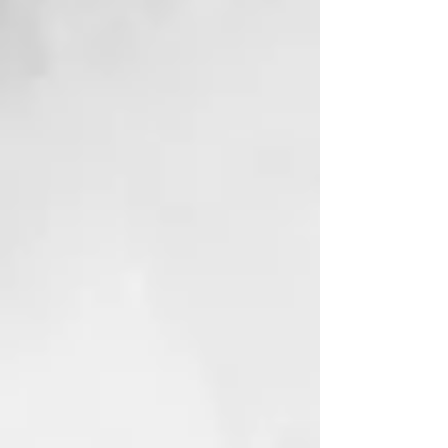
peinabilidad y vitalidad a cabellos
débiles, estropeados, quebradizos
o deteriorados sin recargarlos,
dejándolos sueltos y dóciles al
peine. Pantenol, ácido hialurónico,
vitamina E y “Vegplex” enriquecen
esta máscara de textura rica y
espesa. Después del tratamiento
revitalizador, se aplica a los
cabellos húmedos y bien
escurridos, de tres a cinco
minutos, y después se pasa al
aclarado.
Formato:150 ml
CÓMO USARLO
Después del tratamiento
revitalizador, se aplica a los
cabellos húmedos y bien
escurridos, de tres a cinco
minutos, y después se pasa al
aclarado.