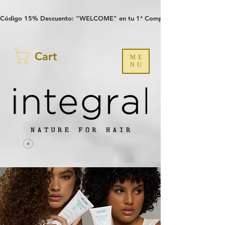
Verification: 97a30386b8a1fa77
G-YHZRM6P8WP
Código 15% Descuento: "WELCOME" en tu 1ª Compra
Cart
ME
NU