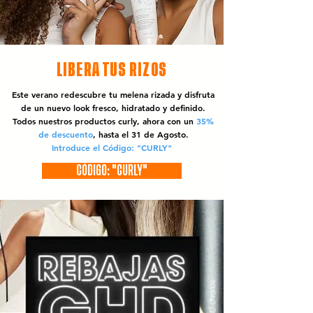
LIBERA TUS RIZOS
Este verano redescubre tu melena rizada y disfruta
de un nuevo look fresco, hidratado y definido.
Todos nuestros productos curly, ahora con un
35%
de descuento
, hasta el 31 de Agosto.
Introduce el Código: "CURLY"
CÓDIGO: "CURLY"