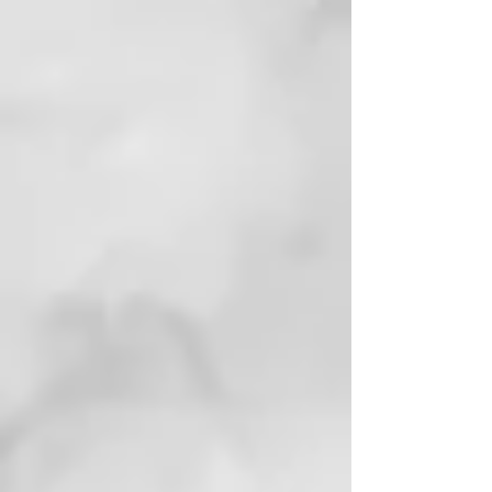
devolviéndoles brillo, cuerpo y
vitalidad a los cabellos débiles,
estropeados, quebradizos o
deteriorados. Fórmula enriquecida
con pantenol, ácido hialurónico y
“Vegplex”.
CONSEJO:
recordamos que hay
que dejar que el segundo champú
actúe un par de minutos antes de
aclarar.
Formato: 200 ml
CÓMO USARLO
Aconsejado 2 champús que hay
que dejar que el segundo champú
actúe un par de minutos antes de
aclarar.
MÁSCARA REVITALIZADORA
RECONSTRUCCIÓN
REVITALIZANTE
Nutre y devuelve brillo, cuerpo,