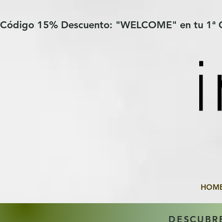
Verification: 97a30386b8a1fa77
G-YHZRM6P8WP
Código 15% Descuento: "WELCOME" en tu 1ª
HOM
DESCUBR