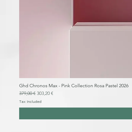
Ghd Chronos Max - Pink Collection Rosa Pastel 2026
Regular Price
Sale Price
379,00 €
303,20 €
Tax Included