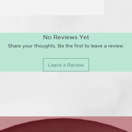
Reduce la 
Atenúa oje
Efecto ten
Mejora la 
Aporta lu
Textura li
No Reviews Yet
Vegano, si
Share your thoughts. Be the first to leave a review.
MODO DE U
Aplicar una p
Leave a Review
después del l
los ojos con l
Para mejores 
combinarse co