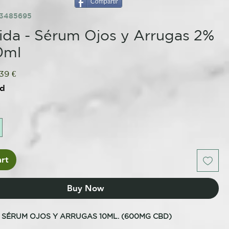
Compartir
93485695
ida - Sérum Ojos y Arrugas 2%
0ml
ular
Sale
39 €
e
Price
ed
rt
Buy Now
– SÉRUM OJOS Y ARRUGAS 10ML. (600MG CBD)