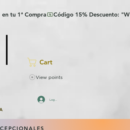
Cart
View points
Log In
A
XCEPCIONALES