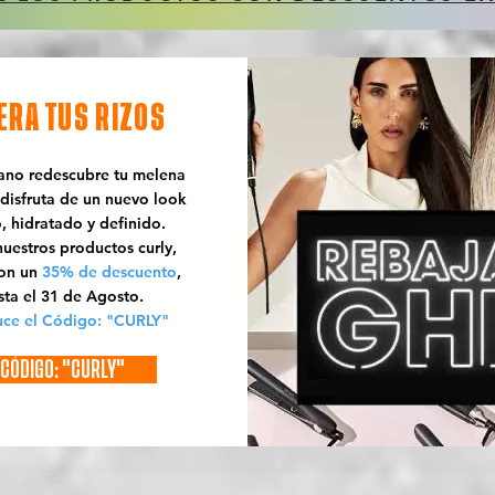
ERA TUS RIZOS
rano redescubre tu melena
 disfruta de un nuevo look
o, hidratado y definido.
uestros productos curly,
con un
35% de descuento
,
sta el 31 de Agosto.
uce el Código: "CURLY"
CÓDIGO: "CURLY"