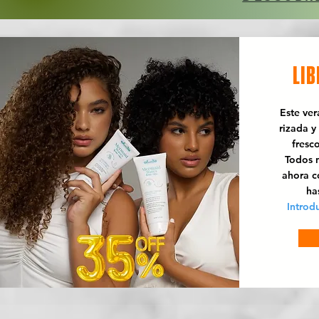
LIB
Este ve
rizada y
fresc
Todos n
ahora 
ha
Introd