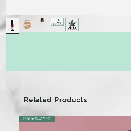
Related Products
🩷💗💓💞💕💘🩷