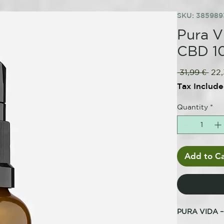
SKU: 38598
Pura V
CBD 1
Reg
 31,99 € 
22,
Pric
Tax Includ
Quantity
*
Add to Ca
PURA VIDA 