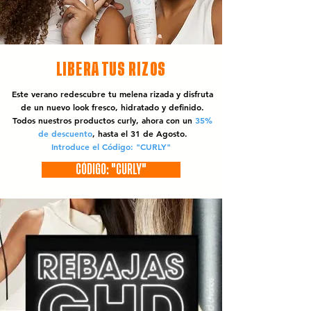
LIBERA TUS RIZOS
Este verano redescubre tu melena rizada y disfruta
de un nuevo look fresco, hidratado y definido.
Todos nuestros productos curly, ahora con un
35%
de descuento
, hasta el 31 de Agosto.
Introduce el Código: "CURLY"
CÓDIGO: "CURLY"