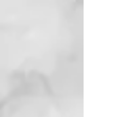
absorber, aumentando su eficacia
Para quien está indicado.
El colágeno vegetal para el rostro
es perfecto para quienes desean
integrar su rutina de belleza con
un activo natural que proporcione
un efecto tensor inmediato y que
vuelva mas élastica la piel. ¡Ideal
también como base de maquillaje!