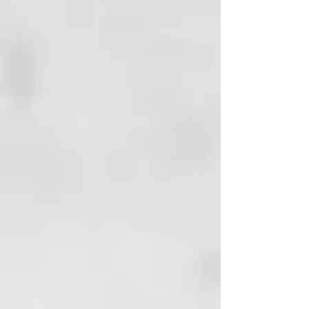
efecto “wow” inmediato!
¿Qué hay de nuevo?
- Certificación biológica Cosmos
- Eficacia clínicamente
comprobada
- Dermatológicamente testado en
pieles sensibles
- Fórmula enriquecida con Aloe
Vera Bio y Agua de Arándano Bio
obtenidas mediante upcycling
Eficacia comprobada: arrugas
menos profundas y piel más
elástica y firme
* Las pruebas clínicas realizadas
en una muestra de 20 personas
mostraron mejoras significativas
en los parámetros evaluados, en
particular:
- Una reducción de la profundidad
de las arrugas "patas de gallo" en