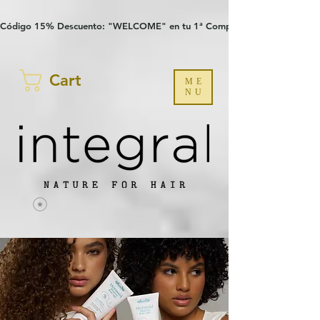
Verification: 97a30386b8a1fa77
G-YHZRM6P8WP
Código 15% Descuento: "WELCOME" en tu 1ª Compra
Cart
ME
NU