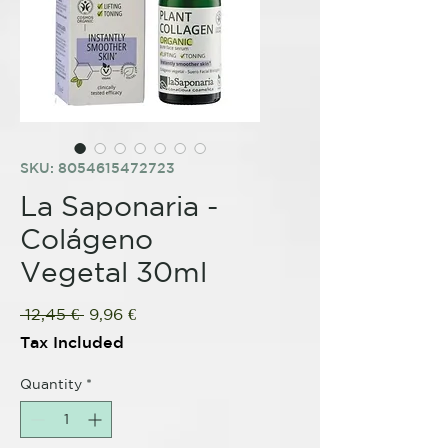
SKU: 8054615472723
La Saponaria -
Colágeno
Vegetal 30ml
Regular
Sale
 12,45 € 
9,96 €
Price
Price
Tax Included
Quantity
*