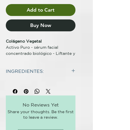
Add to Cart
Buy Now
Colágeno Vegetal
Activo Puro - sérum facial
concentrado biológico - Liftante y
tonificante
INGREDIENTES:
Descripción completa
Colágeno vegetal: piel más firme y
INCI:
tonificada sin compromisos!
Aqua, Aloe Barbadensis Leaf
Sérum facial certificado biológico
Juice*, Propanediol, Vaccinium
con acción tonificante que
Myrtillus Fruit Water*, Kigelia
proporciona a la piel las proteínas
No Reviews Yet
Africana Fruit Extract, Quillaja
y el soporte que necesita para
Share your thoughts. Be the first
Saponaria Bark Extract, Lactic
combatir los signos del
to leave a review.
Acid, Sodium
envejecimiento.
Dehydroacetate, Xanthan