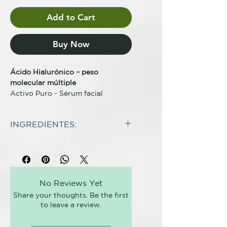
Add to Cart
Buy Now
Ácido Hialurónico – peso
molecular múltiple
Activo Puro - Sérum facial
concentrado biológico rellenador
e hidratante
INGREDIENTES:
Descripción completa
INCI:
¡La alternativa natural y
Helianthus Annuus Seed
dermocompatible al retinol, con
Oil*, Coco-
textura en aceite!
Caprylate/Caprate, Caprylic/Capri
Sérum facial anti-edad certificado
No Reviews Yet
c Triglyceride, Bakuchiol, Prunus
biológico que actúa sobre las
Share your thoughts. Be the first
Armeniaca Kernel
arrugas, reduciendo su
to leave a review.
Oil*, Tocopherol, Parfum**
profundidad y grosor. Mejora la
(*Ingredientes de agricultura
elasticidad, firmeza y uniformidad