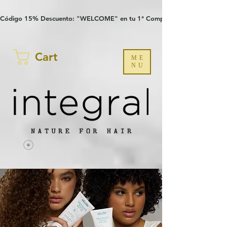
Verification: 97a30386b8a1fa77
G-YHZRM6P8WP
Código 15% Descuento: "WELCOME" en tu 1ª Compra
Cart
ME
NU