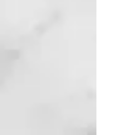
en una muestra de 20 personas
mostraron mejoras significativas
en los parámetros evaluados:
- una reducción de la profundidad
de las arrugas "patas de gallo" del
-10% después de 28 días de uso
del producto
- aumento del parámetro de
elasticidad y firmeza de la piel en
un 5% después de 28 días de
uso
Cómo utilizar
Puedes utilizar por la mañana y
por la noche, sobre el rostro
limpio, de dos maneras:
1) Solo, como alternativa o antes
de la crema, aplicando 2 gotas
directamente sobre el rostro y
masajeando hasta su completa
absorción.