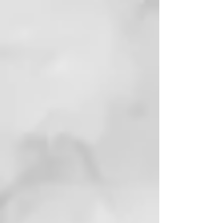
2) Como potenciador, añadiendo 1
o 2 gotas a tu crema facial o
sérum favorito. Hará que la
textura de la crema sea mucho
más ligera al tacto y más fácil de
absorber, aumentando su eficacia.
Para quien está indicado.
El Bakuchiol es perfecto para
quienes desean incorporar a su
rutina de belleza un activo natural
capaz de regenerar y tensar la
piel. Su textura en aceite lo hace
especialmente adecuado para
pieles secas y maduras.