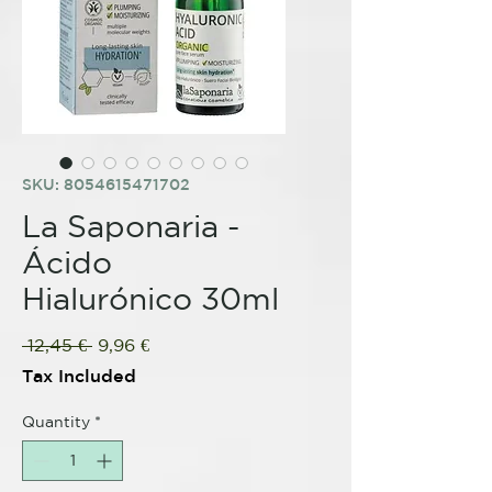
SKU: 8054615471702
La Saponaria -
Ácido
Hialurónico 30ml
Regular
Sale
 12,45 € 
9,96 €
Price
Price
Tax Included
Quantity
*