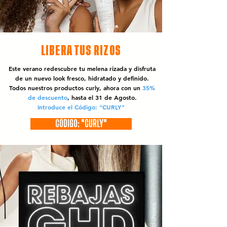
LIBERA TUS RIZOS
Este verano redescubre tu melena rizada y disfruta
de un nuevo look fresco, hidratado y definido.
Todos nuestros productos curly, ahora con un
35%
de descuento
, hasta el 31 de Agosto.
Introduce el Código: "CURLY"
CÓDIGO: "CURLY"