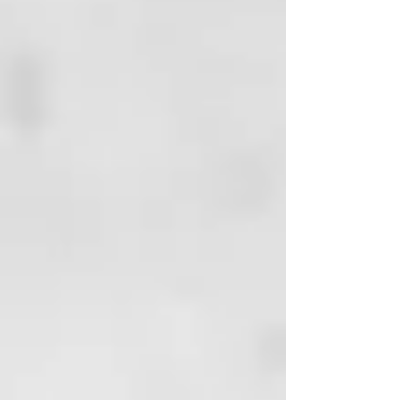
- Arrugas menos profundas en un
10% en solo 28 días*
- Piel más elástica y firme en un
5% en solo 28 días*
- Piel con un aspecto regenerado
y más joven
Características técnicas
- Certificación biológica Cosmos
- Eficacia clínicamente
comprobada
- Dermatológicamente testado en
pieles sensibles
- Fórmula enriquecida con Aceite
de Hueso de Albaricoque
obtenido mediante upcycling
100% de ingredientes de origen
natural
Eficacia comprobada: arrugas
alisadas y piel más elástica y firme
* Las pruebas clínicas realizadas