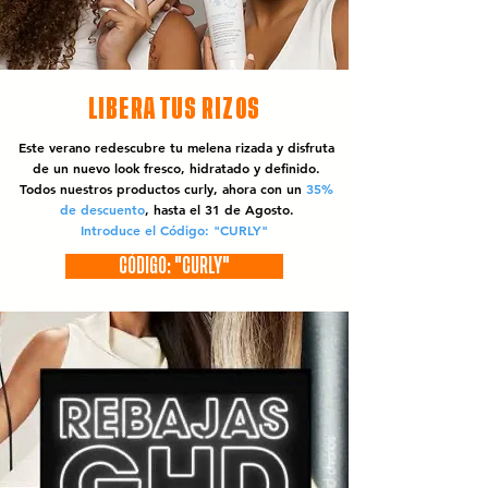
LIBERA TUS RIZOS
Este verano redescubre tu melena rizada y disfruta
de un nuevo look fresco, hidratado y definido.
Todos nuestros productos curly, ahora con un
35%
de descuento
, hasta el 31 de Agosto.
Introduce el Código: "CURLY"
CÓDIGO: "CURLY"