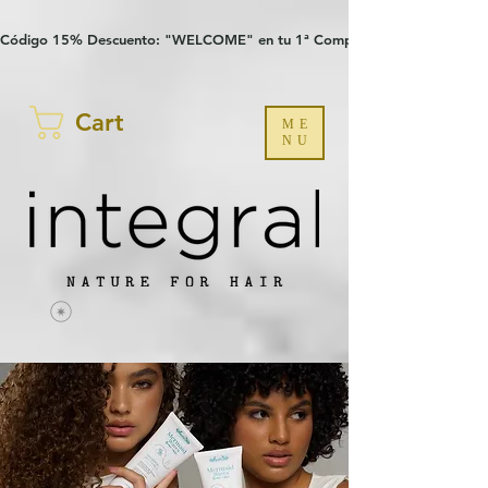
Verification: 97a30386b8a1fa77
G-YHZRM6P8WP
Código 15% Descuento: "WELCOME" en tu 1ª Compra
Cart
ME
NU