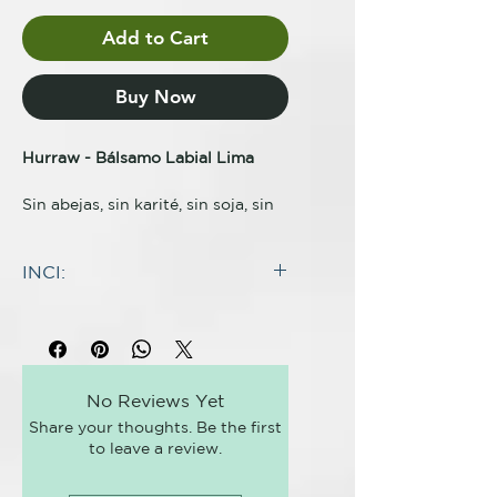
Add to Cart
Buy Now
Hurraw - Bálsamo Labial Lima
Sin abejas, sin karité, sin soja, sin
palma.
INCI:
71% orgánico certificado.
INGREDIENTES
Certificado Ecocert COSMOS:
Aceite de semilla de Carthamus
100% de origen natural.
tinctorius (cártamo) *, cera de
Euphorbia cerifera cera
¡Pequeños gigantes verdes!
No Reviews Yet
(candellia), aceite de Cocos
Share your thoughts. Be the first
nucifera (coco) *, aceite de semilla
Como exprimir una rodaja de lima
to leave a review.
de Ricinus communis (ricino) *,
en tu bebida veraniega favorita o
Mantequilla de semilla de
recordar esos polos de limonada