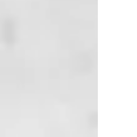
Orgánica de la UE).
El aceite esencial de lima
expresado puede hacer que la piel
sea más sensible a la exposición
prolongada al sol. Seguimos las
pautas de seguridad de la IFRA y
usamos todos los aceites
esenciales a niveles seguros para
las preparaciones para la piel que
no se aclaran.