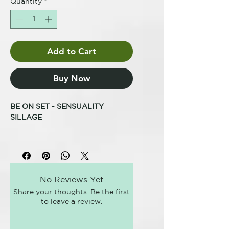
Quantity
*
Add to Cart
Buy Now
BE ON SET - SENSUALITY
SILLAGE
REVITALIZADOR CAPILAR
UN CABELLO QUE DICE QUIÉN
ERES
No Reviews Yet
Share your thoughts. Be the first
El spray sin aclarado ideal para
to leave a review.
revitalizar todo tipo de cabello y
dejarlo con una fragancia
envolvente.