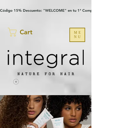
Verification: 97a30386b8a1fa77
G-YHZRM6P8WP
Código 15% Descuento: "WELCOME" en tu 1ª Compra
Cart
ME
NU