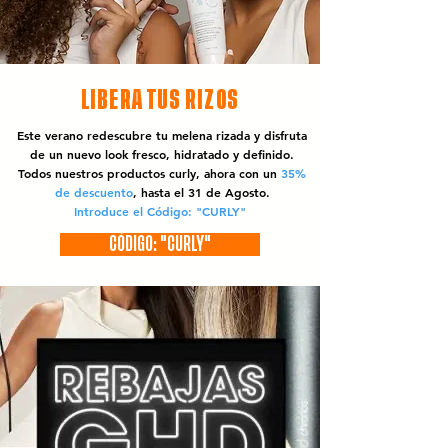
LIBERA TUS RIZOS
Este verano redescubre tu melena rizada y disfruta
de un nuevo look fresco, hidratado y definido.
Todos nuestros productos curly, ahora con un
35%
de descuento
, hasta el 31 de Agosto.
Introduce el Código: "CURLY"
CÓDIGO: "CURLY"