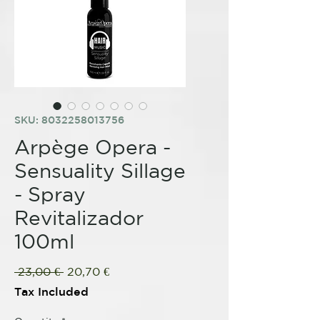
SKU: 8032258013756
Arpège Opera -
Sensuality Sillage
- Spray
Revitalizador
100ml
Regular
Sale
 23,00 € 
20,70 €
Price
Price
Tax Included