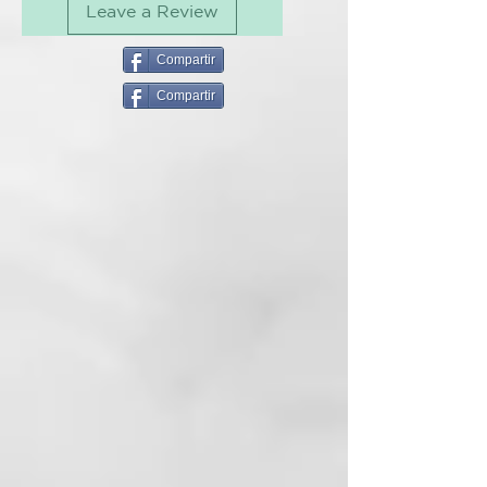
Leave a Review
Además, proporciona al cabello
los siguientes beneficios:
Compartir
Compartir
Protección térmica hasta 220 °C*
Protege de la humedad
Deja el cabello suave y fácil de
peinar
(35 % más en cabello seco y 67 %
más en cabello húmedo)*
Reduce el encrespamiento en un
52 %*
*Pruebas instrumentales
comparando cabello tratado con
Sensuality Sillage con cabello sin
tratar.
Tamaño: 100 ml