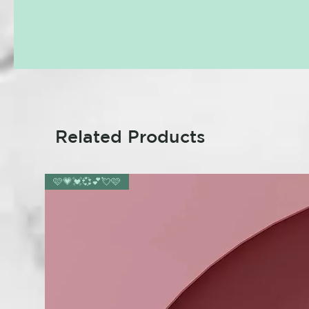
Related Products
🩷💗💓💞💕💘🩷