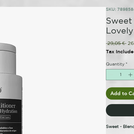
SKU: 78985
Sweet 
Lovely
Reg
 29,05 € 
26
Pri
Tax Includ
Quantity
*
Add to Ca
Sweet - Blen