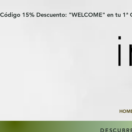
Verification: 97a30386b8a1fa77
G-YHZRM6P8WP
Código 15% Descuento: "WELCOME" en tu 1ª
HOM
DESCUBR