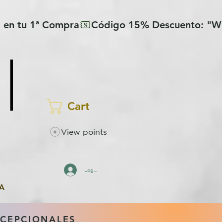
Cart
View points
Log In
A
XCEPCIONALES