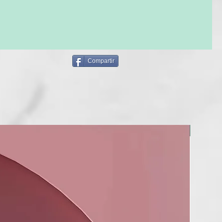
PAUSA:
Alrededor de 3 minutos
D:
Con un uso continúo del Acondicionador Blend Hydration
rolongar el eefcto liso después del alisado Sweet hasta 30
lo habitual.
Compartir
230g
OR APLICACIÓN:
15g
BERRIA