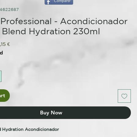
Compartir
84622687
Professional - Acondicionador
 Blend Hydration 230ml
ular
Sale
,15 €
ce
Price
ed
rt
Buy Now
d Hydration Acondicionador