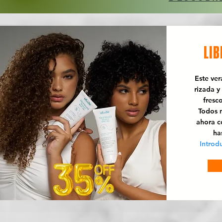
LIB
Este ve
rizada y
fresc
Todos n
ahora 
ha
Introd