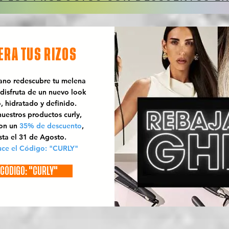
ERA TUS RIZOS
rano redescubre tu melena
 disfruta de un nuevo look
o, hidratado y definido.
uestros productos curly,
con un
35% de descuento
,
sta el 31 de Agosto.
uce el Código: "CURLY"
CÓDIGO: "CURLY"