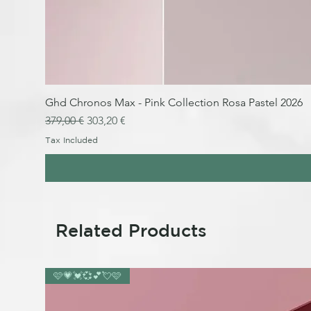
Ghd Chronos Max - Pink Collection Rosa Pastel 2026
Regular Price
Sale Price
379,00 €
303,20 €
Tax Included
Related Products
🩷💗💓💞💕💘🩷