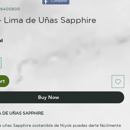
Compartir
76400800
- Lima de Uñas Sapphire
ed
rt
Buy Now
A DE UÑAS SAPPHIRE
e uñas Sapphire sostenible de Niyok puedes darle fácilmente