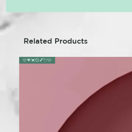
Related Products
🩷💗💓💞💕💘🩷