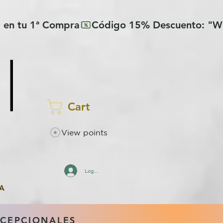
Cart
View points
Log In
A
XCEPCIONALES