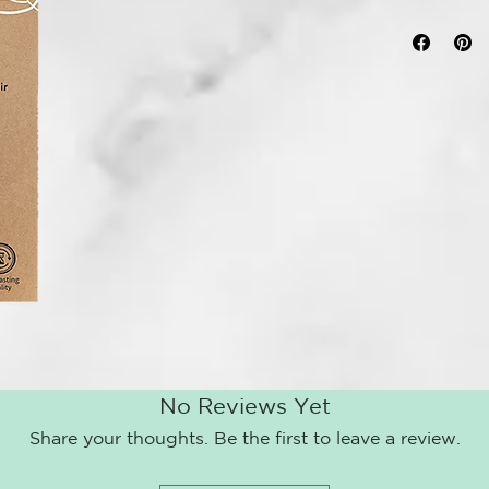
a tus uñas la
haya local y 
La lima tiene
para acortar 
estructura d
Puedes utiliz
suciedad de l
MATERIALES
Madera de Ha
No Reviews Yet
Share your thoughts. Be the first to leave a review.