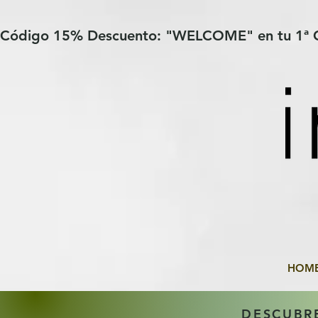
Verification: 97a30386b8a1fa77
G-YHZRM6P8WP
Código 15% Descuento: "WELCOME" en tu 1ª
HOM
DESCUBR