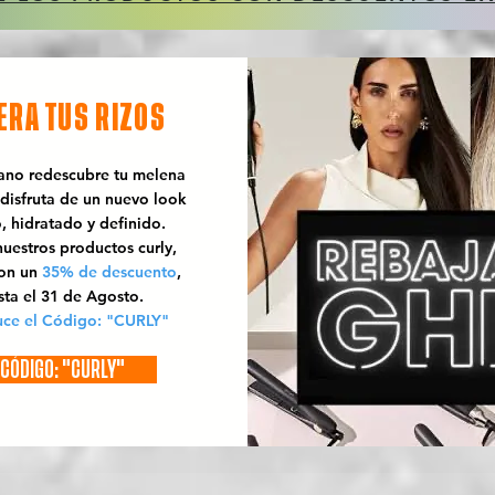
ERA TUS RIZOS
rano redescubre tu melena
 disfruta de un nuevo look
o, hidratado y definido.
uestros productos curly,
con un
35% de descuento
,
sta el 31 de Agosto.
uce el Código: "CURLY"
CÓDIGO: "CURLY"