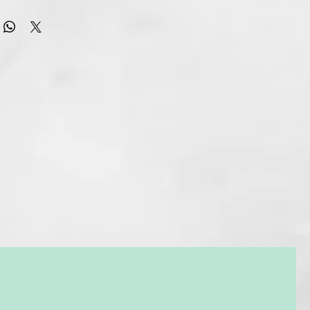
 forma deseada. El mango de la lima está hecho de madera de
se adapta bien a la mano.
 un revestimiento de zafiro y tiene un lado de grano grueso
y limar previamente las uñas y un lado fino para alisar la
e la uña como acabado.
ar la punta de la lima de uñas tambien para eliminar la
as uñas.
ya.