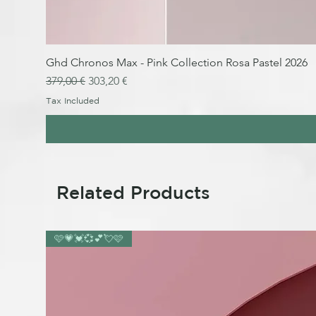
Ghd Chronos Max - Pink Collection Rosa Pastel 2026
Regular Price
Sale Price
379,00 €
303,20 €
Tax Included
Related Products
🩷💗💓💞💕💘🩷