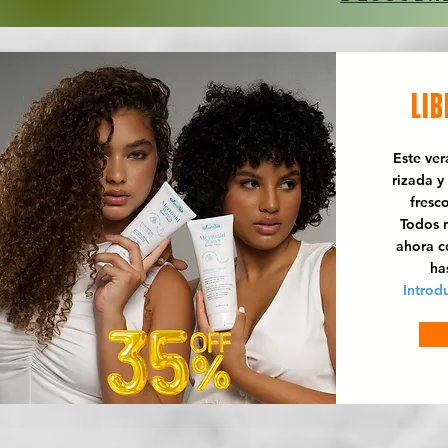
LIB
Este ve
rizada y
fresc
Todos n
ahora 
ha
Introd