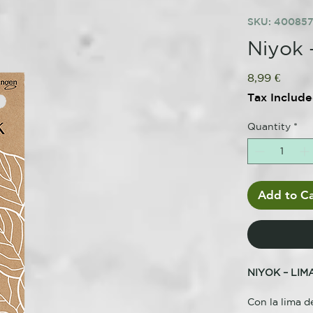
SKU: 40085
Niyok 
Price
8,99 €
Tax Includ
Quantity
*
Add to Ca
NIYOK – LIM
Con la lima d