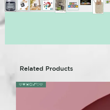
Related Products
🩷💗💓💞💕💘🩷