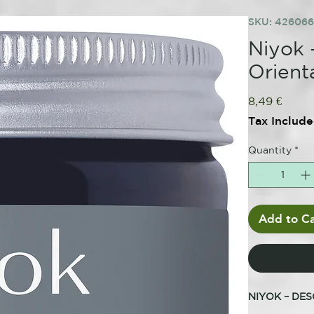
SKU: 42606
Niyok 
Orien
Price
8,49 €
Tax Includ
Quantity
*
Add to Ca
NIYOK – DE