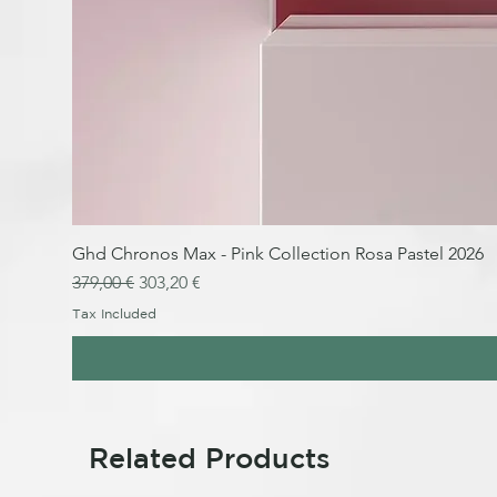
Ghd Chronos Max - Pink Collection Rosa Pastel 2026
Regular Price
Sale Price
379,00 €
303,20 €
Tax Included
Related Products