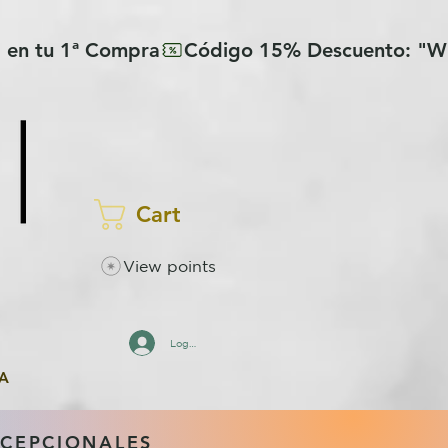
Cart
View points
Log In
A
XCEPCIONALES