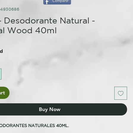
Compartir
64930686
- Desodorante Natural -
tal Wood 40ml
ed
rt
Buy Now
SODORANTES NATURALES 40ML.