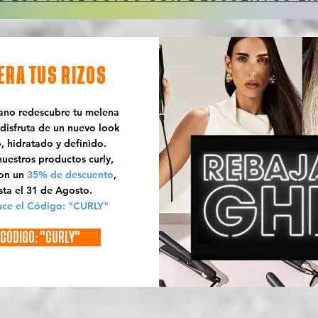
ERA TUS RIZOS
rano redescubre tu melena
 disfruta de un nuevo look
o, hidratado y definido.
uestros productos curly,
con un
35% de descuento
,
sta el 31 de Agosto.
uce el Código: "CURLY"
CÓDIGO: "CURLY"