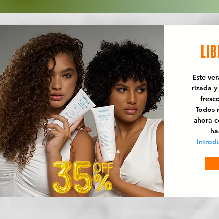
LIB
Este ve
rizada y
fresc
Todos n
ahora 
ha
Introd