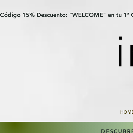
Verification: 97a30386b8a1fa77
G-YHZRM6P8WP
Código 15% Descuento: "WELCOME" en tu 1ª
HOM
DESCUBR