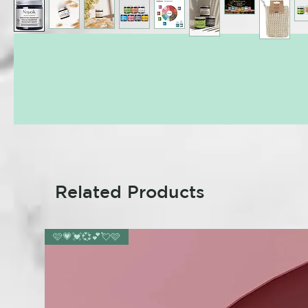
Related Products
🩷💗💓💞💕💘🩷