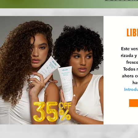
LIB
Este ve
rizada y
fresc
Todos n
ahora 
ha
Introd