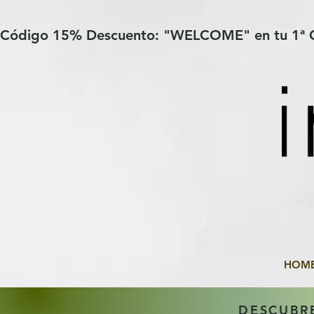
Verification: 97a30386b8a1fa77
G-YHZRM6P8WP
Código 15% Descuento: "WELCOME" en tu 1ª
HOM
DESCUBR