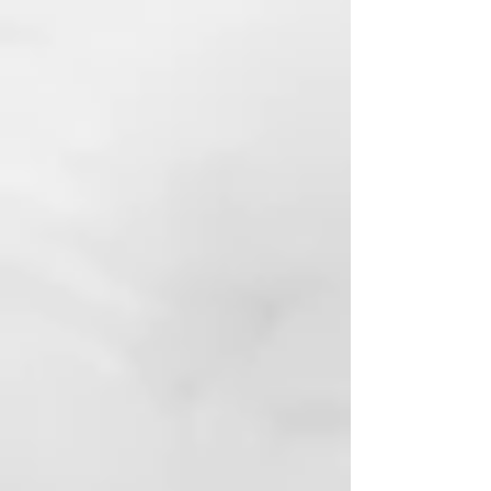
está hecha de fibras naturales,
tiene una textura ligeramente
áspera y es ideal para una
exfoliación profunda. La cara de
algodón es mucho más suave y
masajea suavemente la piel. Está
especialmente indicada para
zonas de piel sensible y para
calmar la piel después de su uso.
El uso de nuestro cinturón de
masaje de algodón con esponja
vegetal ayuda a eliminar las
células muertas y estimula la
circulación sanguínea en la piel,
dejándola suave y tersa. Gracias a
los lazos para las manos, puede
ajustar individualmente la presión
al masajear. La longitud del
cinturón está optimizada para
alcanzar eficazmente la espalda,
los hombros y otras partes del