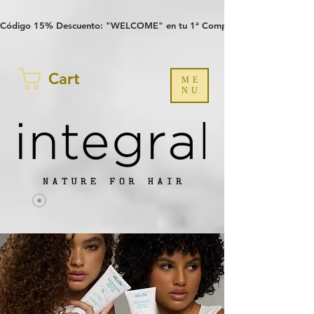
Verification: 97a30386b8a1fa77
G-YHZRM6P8WP
Código 15% Descuento: "WELCOME" en tu 1ª Compra
Cart
ME
NU