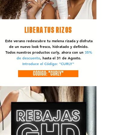
LIBERA TUS RIZOS
Este verano redescubre tu melena rizada y disfruta
de un nuevo look fresco, hidratado y definido.
Todos nuestros productos curly, ahora con un
35%
de descuento
, hasta el 31 de Agosto.
Introduce el Código: "CURLY"
CÓDIGO: "CURLY"