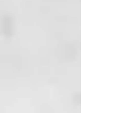
cuerpo.
El cinturón de masaje es fácil de
limpiar y se seca rápidamente, por
lo que resulta especialmente
higiénico y práctico para el uso
diario. La elección respetuosa con
el medio ambiente para relajarse y
mimarse de pies a cabeza, gracias
a sus materiales naturales de alta
calidad.
MATERIALES
Esponja vegetal (lufa) y algodón.