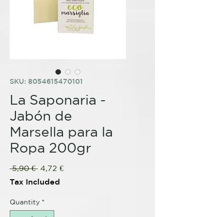
SKU: 8054615470101
La Saponaria -
Jabón de
Marsella para la
Ropa 200gr
Regular
Sale
 5,90 € 
4,72 €
Price
Price
Tax Included
Quantity
*