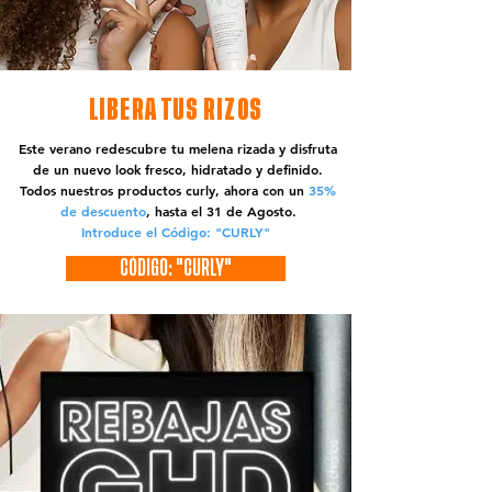
LIBERA TUS RIZOS
Este verano redescubre tu melena rizada y disfruta
de un nuevo look fresco, hidratado y definido.
Todos nuestros productos curly, ahora con un
35%
de descuento
, hasta el 31 de Agosto.
Introduce el Código: "CURLY"
CÓDIGO: "CURLY"