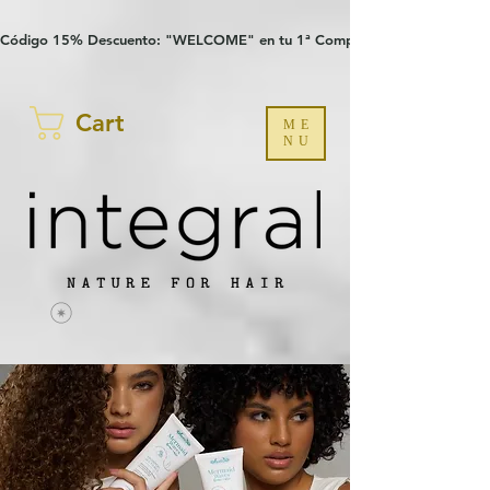
Verification: 97a30386b8a1fa77
G-YHZRM6P8WP
Código 15% Descuento: "WELCOME" en tu 1ª Compra
Cart
ME
NU