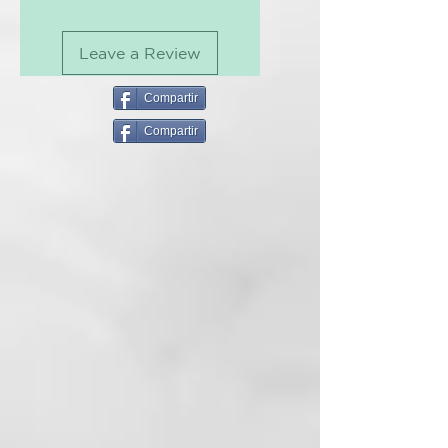
propiedades desinfectantes y
Herb Oil*, Geraniol, Sodium
antibacterianas.
Phytate, Citric
Leave a Review
Acid, Citronellol, Limonene, Citral.
¿Qué hay de nuevo?
(*de agricultura ecológica).
- Certificación Cosmos Organic
Compartir
Cómo utilizar
Compartir
Frotar el jabón sobre el tejido
seco y proceder al lavado a mano
o en lavadora. Garantiza un
blanco perfecto!
Para quien está indicado
Jabón para el lavado de ropa a
mano de todo tipo de prendas,
también apto para prendas
delicadas y de niños y bebés.
Indispensable para el pre-
tratamiento de cuellos, puños y
manchas difíciles.