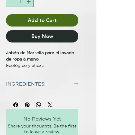
Add to Cart
Buy Now
Jabón de Marsella para el lavado
de ropa a mano
Ecológico y eficaz
Descripción completa
INGREDIENTES:
Jabón de Marsella para el lavado
de ropa a manos, elaborado según
INCI:
el método tradicional de
Cocos Nucifera Oil, *
saponificación en frío a base
Aqua, Sodium
de aceite de coco orgánico
Hydroxide, Potassium
y aceite de oliva virgen extra,
No Reviews Yet
Hydroxide, Olea Europaea Fruit
enriquecido con aceite esencial
Share your thoughts. Be the first
Oil*, Melaleuca Alternifolia Leaf
de árbol de té y citronela con
to leave a review.
Oil*, Cymbopogon Winterianus