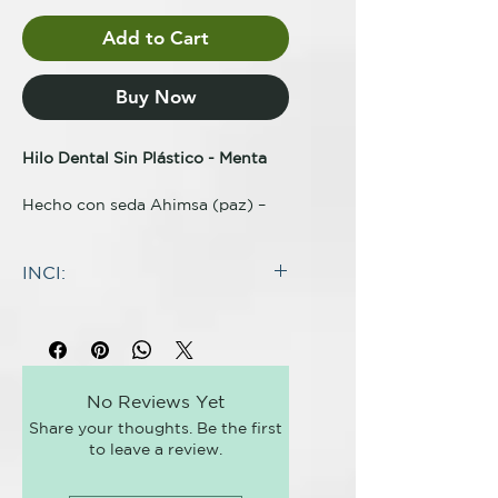
Add to Cart
Buy Now
Hilo Dental Sin Plástico - Menta
Hecho con seda Ahimsa (paz) –
compostable y sin plástico
Elimina suavemente la placa y los
INCI:
restos de comida
Infusionado con aceite esencial de
INGREDIENTES:
Menta para una limpieza
Silk Floss, Euphorbia Cerifera
refrescante y natural
Wax, Mentha Piperita Herb Oil
Sin flúor, sin SLS, sin químicos
agresivos ni sintéticos
No Reviews Yet
Viene con un rollo de hilo dental
Share your thoughts. Be the first
de 30 m en un dispensador de
to leave a review.
vidrio rellenable