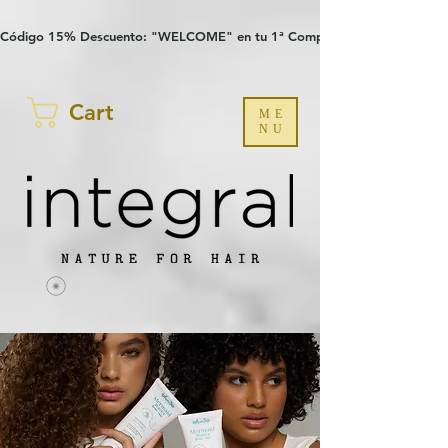
Verification: 97a30386b8a1fa77
G-YHZRM6P8WP
Código 15% Descuento: "WELCOME" en tu 1ª Compra
Cart
ME
NU