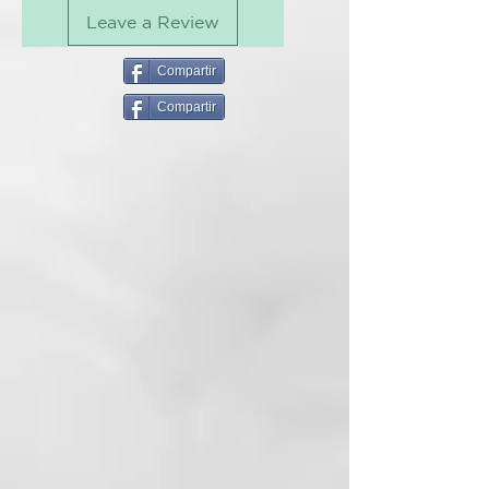
DESCRIPCIÓN
Leave a Review
Descubre nuestro nuevo hilo
dental sin plástico ni flúor: ¡Más
Compartir
resistente, mejor y al mismo
precio!
Compartir
Elige una solución natural y
sostenible para tu cuidado bucal
con nuestro hilo dental de seda.
Infusionado con refrescante
aceite esencial de Menta Inglesa,
este hilo dental ecológico está
hecho de seda Ahimsa, lo que lo
hace fuerte, suave para las encías
y totalmente compostable. Ideal
para quienes buscan una opción
de cuidado dental sin plástico ni
flúor.
¿Por qué elegir nuestro hilo
dental?