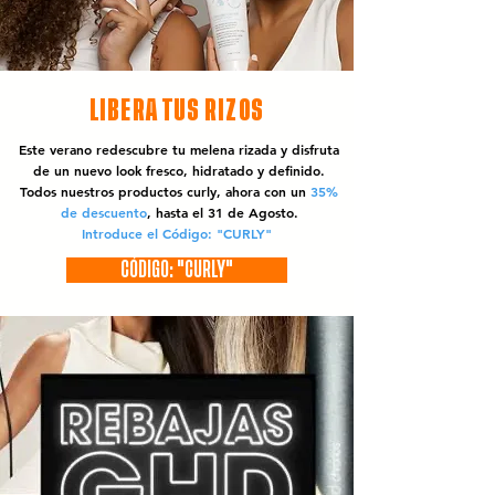
LIBERA TUS RIZOS
Este verano redescubre tu melena rizada y disfruta
de un nuevo look fresco, hidratado y definido.
Todos nuestros productos curly, ahora con un
35%
de descuento
, hasta el 31 de Agosto.
Introduce el Código: "CURLY"
CÓDIGO: "CURLY"