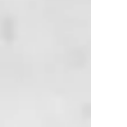
Sin plástico y biodegradable:
Hecho con seda Ahimsa
compostable, lo que reduce los
residuos plásticos.
Natural y sin flúor: Una opción
segura y sin químicos para el
cuidado bucal.
ENVASE
Dispensador de vidrio^, tapa de
acero^, caja de cartón^*.
Reciclable^, compostable*.
INSTRUCCIONES
Extraiga con cuidado unos 30
centímetros de hilo dental y
enróllelo alrededor del pulgar
para controlar la fuerza y ​​la
posición. Pase el hilo lentamente
entre cada diente, llegando cerca
de la encía. Mantener fuera del