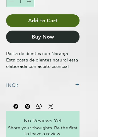
Add to Cart
Buy Now
Pasta de dientes con Naranja

Esta pasta de dientes natural está 
elaborada con aceite esencial 
orgánico de naranja extraída 
mediante destilación por vapor. 
INCI:
Esta pasta de dientes es dulce, 
cálida y ligeramente floral. El 
Calcium Carbonate^,
aceite esencial de naranja es 
Caprylic/Capric Triglyceride*^,
seguro para usar con niños 
Kaolin^, Butyrospermum Parkii
pequeños y durante el embarazo 
Butter*^, Cocos Nucifera Oil*^,
ya que es conocida por sus 
No Reviews Yet
Diatomaceus Earth*^, Sodium
propiedades altamente calmantes. 
Share your thoughts. Be the first
bicarbonate^, Citrus Aurantium
Gracias a su formulación libre de 
to leave a review.
Dulcis Peel Oil^*, Tocopherol^,