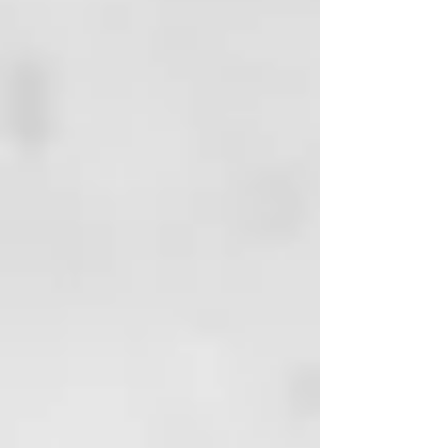
dientes de dureza suave o media. 
Cepilla como de costumbre 
durante 2 minutos o más tiempo 
para una remineralización 
adicional. Asegúrate de que no 
entre agua en el recipiente para 
evitar el crecimiento de bacterias. 
Una vez que el tarro esté abierto, 
guárdalo en un lugar cálido y seco 
hasta 12 meses.

Libre de flúor, SLS, glicerina 
sintética, triclosan o parabenos

Ideal para niños y embarazadas

Hecho a mano en Inglaterra con 
estándares zero waste, plastic 
free, vegano y sin gluten

•Viene en frasco de vidrio con 
tapa de aluminio y espátula de 
bambú (el precinto protector está 
hecho de material biodegradable 
de pulpa de madera)
