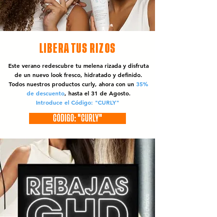
LIBERA TUS RIZOS
Este verano redescubre tu melena rizada y disfruta
de un nuevo look fresco, hidratado y definido.
Todos nuestros productos curly, ahora con un
35%
de descuento
, hasta el 31 de Agosto.
Introduce el Código: "CURLY"
CÓDIGO: "CURLY"