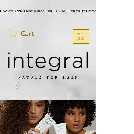
Verification: 97a30386b8a1fa77
G-YHZRM6P8WP
Código 15% Descuento: "WELCOME" en tu 1ª Compra
Cart
ME
NU