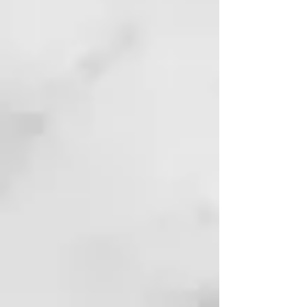
INCI: Calcium Carbonate^, 
Caprylic/Capric Triglyceride*^, 
Kaolin^, Butyrospermum Parkii 
Butter*^, Cocos Nucifera Oil*^, 
Diatomaceus Earth*^, Sodium 
bicarbonate^, Citrus Aurantium 
Dulcis Peel Oil^*, Tocopherol^, 
Limonene*^. *Ingrediente 
Organico, ^Ingrediente de Grado 
Alimentario.