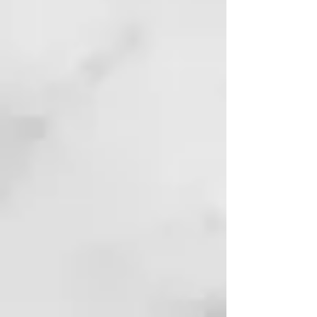
Calcium Carbonate^,
Caprylic/Capric Triglyceride*^,
Kaolin^, Butyrospermum Parkii
Butter*^, Cocos Nucifera Oil*^,
Diatomaceus Earth*^, Sodium
bicarbonate^, Menta Piperita Oil^*,
Charcoal Powder^, Tocopherol^,
Limonene*^. *Ingrediente
Organico, ^Ingrediente de Grado
Alimentario.