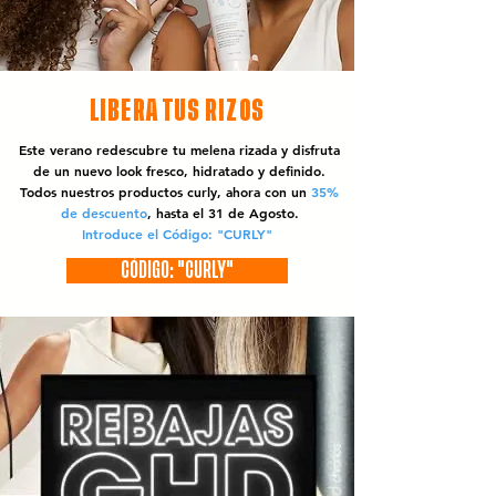
LIBERA TUS RIZOS
Este verano redescubre tu melena rizada y disfruta
de un nuevo look fresco, hidratado y definido.
Todos nuestros productos curly, ahora con un
35%
de descuento
, hasta el 31 de Agosto.
Introduce el Código: "CURLY"
CÓDIGO: "CURLY"