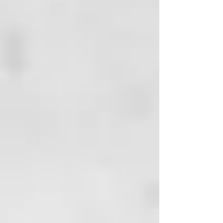
Usa la espátula Georganics para
recoger una cantidad del tamaño
de un guisante en un cepillo de
dientes de dureza suave o media.
Cepilla como de costumbre
durante 2 minutos o más tiempo
para una remineralización
adicional. Asegúrate de que no
entre agua en el recipiente para
evitar el crecimiento de bacterias.
Una vez que el tarro esté abierto,
guárdalo en un lugar cálido y seco
hasta 12 meses.
Libre de flúor, SLS, glicerina
sintética, triclosan o parabenos
Hecho a mano en Inglaterra con
estándares zero waste, plastic
free, vegano y sin gluten Viene en
frasco de vidrio con tapa de
aluminio.