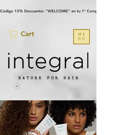
Verification: 97a30386b8a1fa77
G-YHZRM6P8WP
Código 15% Descuento: "WELCOME" en tu 1ª Compra
Cart
ME
NU