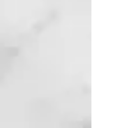
✨ Suave pero eficaz: El eritritol
ayuda a reducir la acumulación de
placa y a mantener un entorno
bucal equilibrado.
🌍 Envase ecológico: Viene en un
tubo de aluminio reciclable hecho
con materiales reciclados.
Protege la salud bucal de tu hijo
con la pasta de dientes infantil
más avanzada de Georganics: ¡una
forma deliciosa y segura de cuidar
sus sonrisas en crecimiento!
ENVASE
Tubo de aluminio^, tapa de
HDPE^, caja de cartón^*.
^Ampliamente reciclable,
*Compostable.