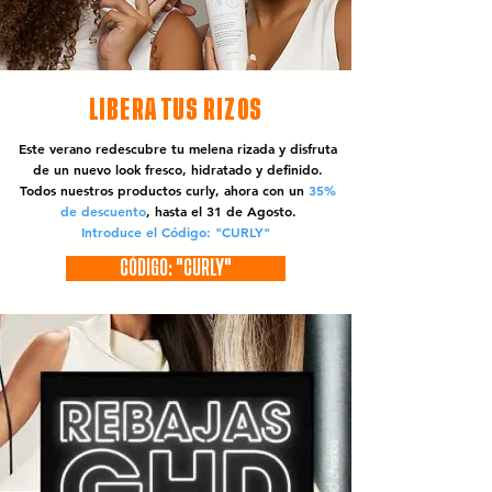
LIBERA TUS RIZOS
Este verano redescubre tu melena rizada y disfruta
de un nuevo look fresco, hidratado y definido.
Todos nuestros productos curly, ahora con un
35%
de descuento
, hasta el 31 de Agosto.
Introduce el Código: "CURLY"
CÓDIGO: "CURLY"