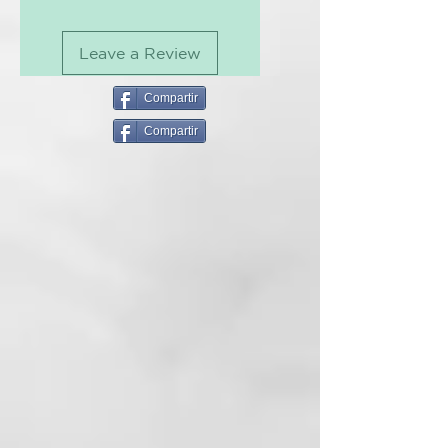
ideal para niños.
Fluoride(1350ppm). Ingredients:
Tubo ecológico fabricado con
^Natural. Of total: 99.365%
aluminio reciclado y reciclable.
Leave a Review
Natural Origin.
Certificado COSMOS Natural, 100
% vegano y sin crueldad animal.
Compartir
DESCRIPCIÓN
Compartir
Presentamos la pasta dental
infantil de nueva generación de
Georganics - Sabor a fresa.
¡Dale a tus pequeños el mejor
comienzo para una vida de
sonrisas saludables! Nuestra
nueva pasta dental infantil de
fresa está cuidadosamente
elaborada con una potente
mezcla de hidroxiapatita, flúor y
eritritol para brindar una
protección avanzada contra las
caries, a la vez que cuida los
dientes y las encías.