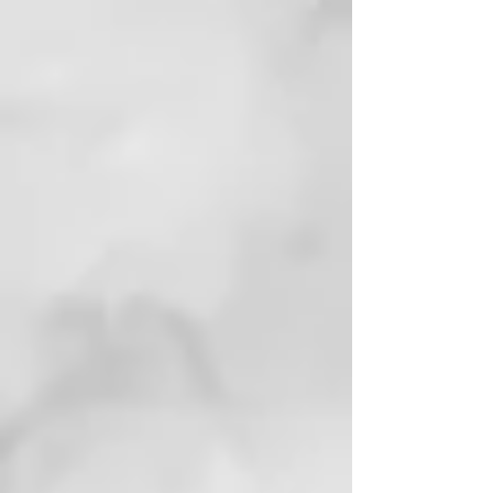
INSTRUCCIONES
Simplemente aplique una
cantidad del tamaño de un
guisante en su cepillo de dientes,
cepíllese durante 2 minutos, luego
enjuague y escupa. Recuerde, no
es para tragar.
NIÑOS DE 6 AÑOS O MENOS:
Use una cantidad del tamaño de
un guisante para el cepillado
supervisado para minimizar la
ingestión. En caso de ingesta de
flúor de otras fuentes, consulte a
un dentista o médico.