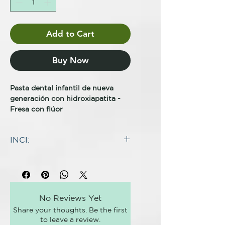
Add to Cart
Buy Now
Pasta dental infantil de nueva
generación con hidroxiapatita -
Fresa con flúor
La hidroxiapatita remineralizante
INCI:
ayuda a desarrollar dientes
fuertes y sanos.
INGREDIENTES:
Flúor (1350 ppm) que combate las
Aqua^, Calcium Carbonate^,
caries para mayor protección.
Erythritol^, Xylitol^, Glycerin^,
El eritritol ayuda a reducir la placa
Cocos Nucifera Oil^, Natural
de forma natural y protege contra
No Reviews Yet
Strawberry Flavour^,
las bacterias.
Share your thoughts. Be the first
Hydroxyapatite^, Xantham Gum^,
Sabor a fresa natural y delicioso,
to leave a review.
Sodium Benzoate, Sodium