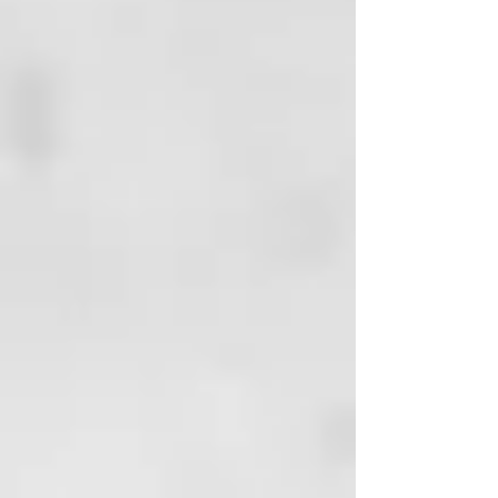
Formulada para niños a partir de
3 años, esta pasta dental ayuda a
fortalecer el esmalte dental,
prevenir las caries y mantener a
los pequeños con una sonrisa
radiante y radiante.
Por qué a los niños les encanta y
los padres confían en ella:
🍓 Delicioso sabor a fresa natural:
Hace que el cepillado sea
divertido y placentero.
🦷 Protección avanzada contra las
caries: El flúor (1350 ppm) y la
hidroxiapatita fortalecen los
dientes en crecimiento y protegen
contra la caries.