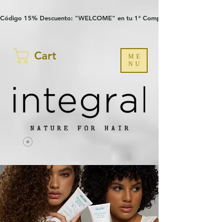
Verification: 97a30386b8a1fa77
G-YHZRM6P8WP
Código 15% Descuento: "WELCOME" en tu 1ª Compra
Cart
ME
NU