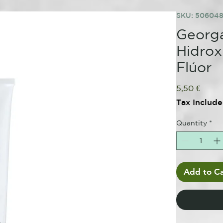
SKU: 50604
Georga
Hidrox
Flúor
Price
5,50 €
Tax Includ
Quantity
*
Add to Ca