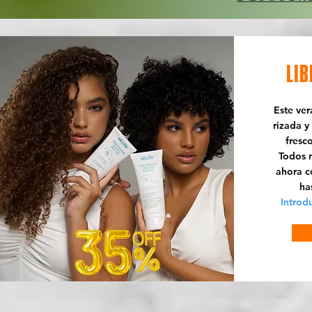
LIB
Este ve
rizada y
fresc
Todos n
ahora 
ha
Introd