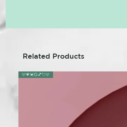
Related Products
🩷💗💓💞💕💘🩷