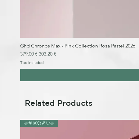
Ghd Chronos Max - Pink Collection Rosa Pastel 2026
Regular Price
Sale Price
379,00 €
303,20 €
Tax Included
Related Products
🩷💗💓💞💕💘🩷