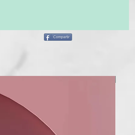
sa con los dientes y encías sensibles.
n tubo de aluminio reciclable, es ecológico y práctico para
ave:
Compartir
anzada contra las caries: Enriquecido con flúor (1350 ppm) e
 para fortalecer el esmalte y prevenir la caries.
protector: El eritritol ayuda a mantener un entorno bucal
reduciendo la acumulación de placa.
ico: Tubo de aluminio fabricado con materiales reciclados y
ciclable.
BERRIA
inio^, tapa de HDPE^, caja de cartón^*. ^Ampliamente
Compostable.
NES
aplique una cantidad del tamaño de un guisante en su cepillo
epíllese durante 2 minutos, luego enjuague y escupa.
es para tragar.