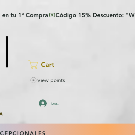
Cart
View points
Log In
A
XCEPCIONALES