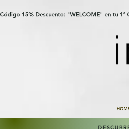
Verification: 97a30386b8a1fa77
G-YHZRM6P8WP
Código 15% Descuento: "WELCOME" en tu 1ª
HOM
DESCUBR