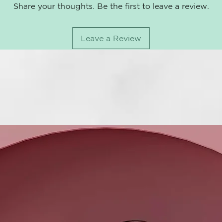
y es respetuo
Share your thoughts. Be the first to leave a review.
Envasado en u
el uso diario.
Leave a Review
Beneficios cl
Protección av
hidroxiapatita
Hidratante y 
equilibrado, 
Envase ecológ
totalmente re
ENVASE
Tubo de alum
reciclable, *
INSTRUCCIO
Simplemente 
de dientes, c
Recuerde, no 