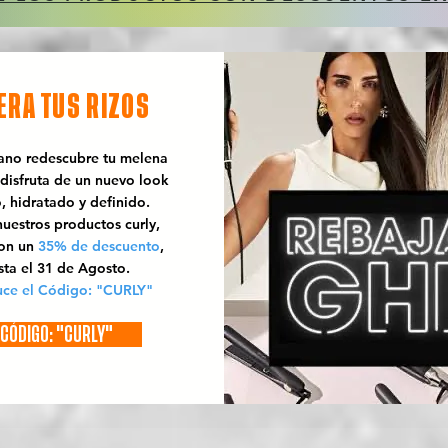
ERA TUS RIZOS
rano redescubre tu melena
 disfruta de un nuevo look
o, hidratado y definido.
uestros productos curly,
con un
35% de descuento
,
sta el 31 de Agosto.
uce el Código: "CURLY"
CÓDIGO: "CURLY"