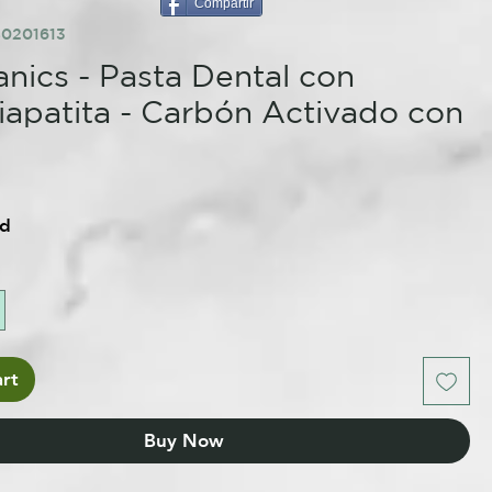
Compartir
80201613
nics - Pasta Dental con
iapatita - Carbón Activado con
ed
rt
Buy Now