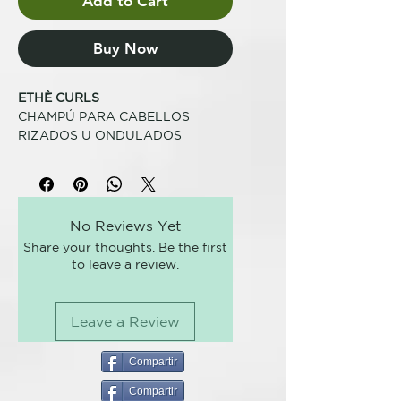
Add to Cart
Buy Now
ETHÈ CURLS
CHAMPÚ PARA CABELLOS
RIZADOS U ONDULADOS
HIDRATAR Y DEFINIR
Limpia suavemente dejando el
cabello tan ligero como una nube.
No Reviews Yet
Fórmula profesional.
Share your thoughts. Be the first
to leave a review.
CÓMO USARLO
Aplicar sobre el cabello mojado y
masajear hasta generar espuma.
Leave a Review
Enjuagar y repetir la operación
dejando actuar el champú 2
minutos antes del enjuague final.
Compartir
Compartir
FÓRMULA VEGANA, SIN