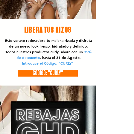
LIBERA TUS RIZOS
Este verano redescubre tu melena rizada y disfruta
de un nuevo look fresco, hidratado y definido.
Todos nuestros productos curly, ahora con un
35%
de descuento
, hasta el 31 de Agosto.
Introduce el Código: "CURLY"
CÓDIGO: "CURLY"