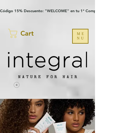
Verification: 97a30386b8a1fa77
G-YHZRM6P8WP
Código 15% Descuento: "WELCOME" en tu 1ª Compra
Cart
ME
NU