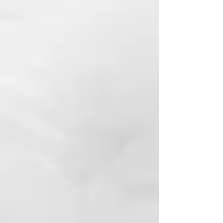
SULFATOS, SIN PARABENES,
ENVASE BIODEGRADABLE DE
CAÑA DE AZÚCAR
INCI:
AQUA (WATER)
SODIUM COCOYL ISETHIONATE
COCAMIDOPROPYL BETAINE
DISODIUM LAURETH
SULFOSUCCINATE
COCONUT ACID
PARFUM (FRAGRANCE)
PHENOXYETHANOL
ACRYLATES COPOLYMER
LACTIC ACID
SODIUM ISETHIONATE
POLYQUATERNIUM-10
SODIUM HYDROXIDE
GLYCOL DISTEARATE
SODIUM BENZOATE
POLYQUATERNIUM-47