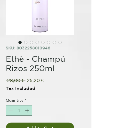
SKU: 8032258010946
Ethè - Champú
Rizos 250ml
Regular
Sale
 28,00 € 
25,20 €
Price
Price
Tax Included
Quantity
*