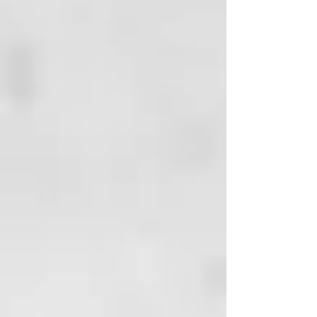
ETHYLHEXYLGLYCERIN
DISODIUM EDTA
POLYQUATERNIUM-7
GUAR
HYDROXYPROPYLTRIMONIUM
CHLORIDE LAURETH-4
ETHYLHEXYL
METHOXYCINNAMATE
GLYCERIN
LAURETH-2
PEG/PPG-120/10
TRIMETHYLOLPROPANE
TRIOLEATE XYLITYLGLUCOSIDE
ANHYDROXYLITOL
COCOS NUCIFERA (COCONUT)
OIL
MANGIFERA INDICA (MANGO)
SEED BUTTER MALTITOL
XYLITOL
MORINGA PTERYGOSPERMA
SEED EXTRACT