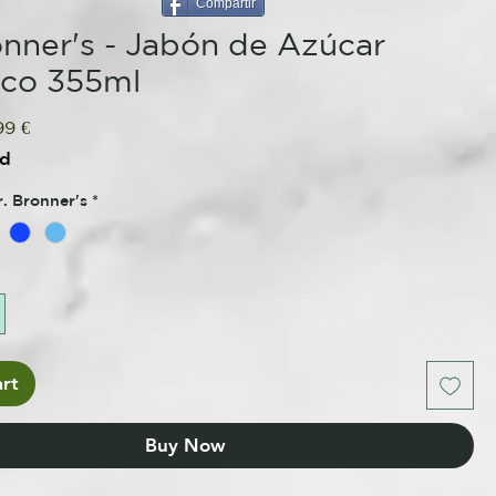
Compartir
onner's - Jabón de Azúcar
ico 355ml
ular
Sale
99 €
e
Price
ed
r. Bronner's
*
rt
Buy Now