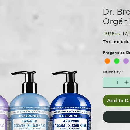
Dr. Br
Orgán
Reg
 19,99 € 
17,
Pric
Tax Includ
Fragancias D
Quantity
*
Add to Ca