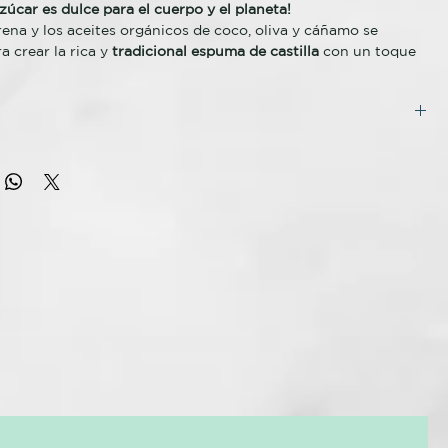
azúcar es dulce para el cuerpo y el planeta!
ena y los aceites orgánicos de coco, oliva y cáñamo se
 crear la rica y
tradicional espuma de castilla
con un toque
: Lavanda, Menta, Té de limón, Árbol de té y sin Aroma para
os jabones líquido de azúcar tienen un color caramelo y
 aroma dulce
que mantendrá tu piel nutrida, hidratada y suave.
ES AZUL OSCURO MENTA:
Sacarosa orgánica*, zumo de uva
tre Jabón de Castilla y
Jabón de Azúcar
co, aceite de coco orgánico*, aceite de semilla de palma
 de sus ingredientes se utilizan también en el jabón de
dróxido de potasio**, aceite de oliva orgánico*, polvo de
jabón de azúcar es una experiencia completamente diferente.
nico, aceite de semilla de cáñamo orgánico, aceite de jojoba
tes base del jabón de castilla son los aceites vegetales. El
ite de menta orgánica, aceite de menta verde orgánico , ácido
ar contiene algunos de ellos, por ejemplo el aceite de
erol.
su base principal es azúcar morena y esto les da una textura
ES AZUL CIELO SIN AROMA BEBÉS:
Sacarosa orgánica*,
un aroma delicioso. Este jabón puedes usarlo para cara,
lanca orgánica, aceite de coco orgánico*, aceite de semilla
os.
nico*, hidróxido de potasio**, aceite de oliva orgánico*,
ia importante entre estos dos jabones es que la función
akai orgánico, aceite de semilla de cáñamo orgánico, aceite
abón de castilla es perseguir las moléculas de grasa, es por
nico, ácido cítrico, tocoferol.
a sensación de limpieza absoluta y cuando eres de piel
ES LILA LAVANDA:
Sacarosa orgánica*, zumo de uva blanca
de resecarte un poco si no lo diluyes – El jabón de azúcar
ite de coco orgánico*, aceite de semilla de palma orgánico*,
l de manera eficaz por los aceites que contiene pero el azúcar
potasio**, aceite de oliva orgánico*, polvo de shikakai
uva reinsertan el agua en la piel dejándola mucho más suave e
ite de semilla de cáñamo orgánico, aceite de jojoba orgánico,