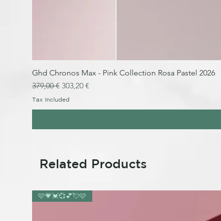
Ghd Chronos Max - Pink Collection Rosa Pastel 2026
Regular Price
Sale Price
379,00 €
303,20 €
Tax Included
Related Products
🩷💗💓💞💕💘🩷