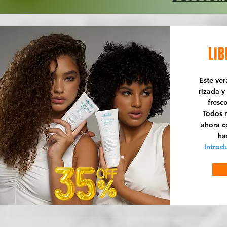
LIB
Este ve
rizada y
fresc
Todos n
ahora 
ha
Introd