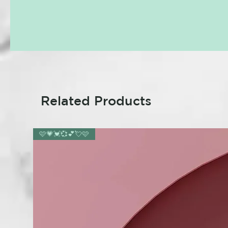
Related Products
🩷💗💓💞💕💘🩷