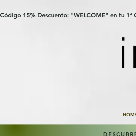
Verification: 97a30386b8a1fa77
G-YHZRM6P8WP
Código 15% Descuento: "WELCOME" en tu 1ª
HOM
DESCUBR