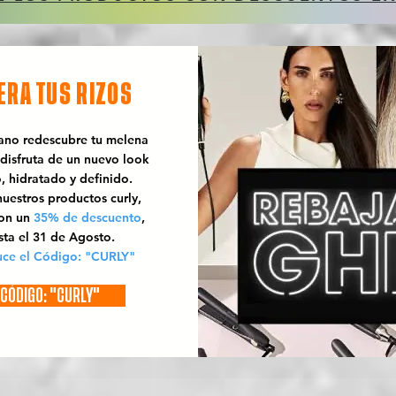
ERA TUS RIZOS
rano redescubre tu melena
 disfruta de un nuevo look
o, hidratado y definido.
uestros productos curly,
con un
35% de descuento
,
sta el 31 de Agosto.
uce el Código: "CURLY"
CÓDIGO: "CURLY"