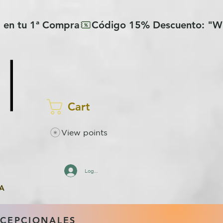
Cart
View points
Log In
A
XCEPCIONALES