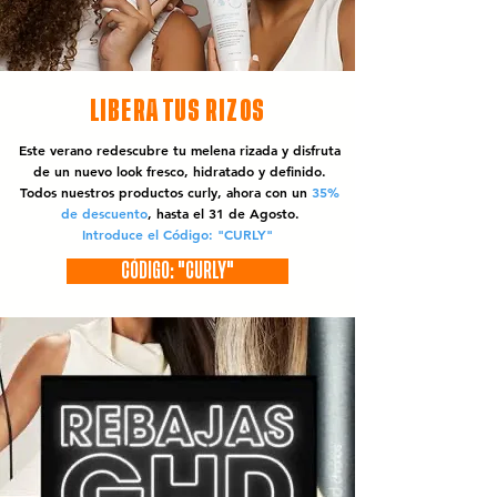
LIBERA TUS RIZOS
Este verano redescubre tu melena rizada y disfruta
de un nuevo look fresco, hidratado y definido.
Todos nuestros productos curly, ahora con un
35%
de descuento
, hasta el 31 de Agosto.
Introduce el Código: "CURLY"
CÓDIGO: "CURLY"