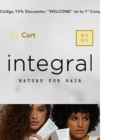
Verification: 97a30386b8a1fa77
G-YHZRM6P8WP
Código 15% Descuento: "WELCOME" en tu 1ª Compra
Cart
ME
NU