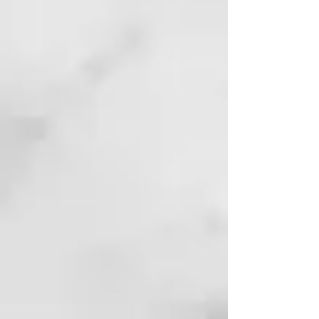
Elaeis Frut Oil, Prunus Persica
Karnel Oil, Salvia Hispanica Seed
Oil, Adansonia Digitata Seed Oil,
Moringa Oleifera Seed Oil.
INCI MASK:
Water, Cetyl Alcohol, Hydrolyzed
Quinoa,
Amodimethicone/Morpholinomet
hyl Silsesquioxane Copolymer,
Dimethiconol, Propylene Glycol,
Lactic Acid, Parfum,
Behenamidopropyl
Dimethylamine, Cetrimonium
Chloride, Stearamidopropyl
Dimethylamine, Trideceth-5,
Phenoxyethanol, Glycerin,
Alcohol, Hydroxypropyl Guar
Hydroxypropyltrimonium
Chloride, Chlorella Vulgaris
Extract, D-Limonene, Disodium
EDTA, Hexyl Cinnamal, BHT,