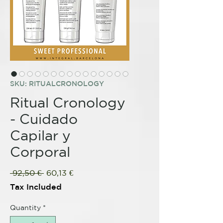
SKU: RITUALCRONOLOGY
Ritual Cronology
- Cuidado
Capilar y
Corporal
Regular
Sale
 92,50 € 
60,13 €
Price
Price
Tax Included
Quantity
*