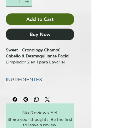
Add to Cart
Buy Now
Sweet - Cronology Champú
Cabello & Desmaquillante Facial
Limpiador 2 en 1 para Lavar el
Cabello y Desmaquillar el Rostro.
Repara cabellos sensibilizados y
INGREDIENTES
elimina de manera delicada el
maquillaje del rostro a través de
INCI SHAMPOO:
su fórmula Oil free. Mantiene la
Water, Sodium Laureth Sulfate,
hidratación de la piel sin causar
Cocamidopropyl Betaine, Glycerin,
obstrucción de los poros ni dejar
Sodium Chloride, Trisodium
la piel grasienta.
No Reviews Yet
Sulfosuconate, Parfum, Propylene
230ml
Share your thoughts. Be the first
Glycol, C12-14 Pareth-3,
to leave a review.
Phenoxyethanol,