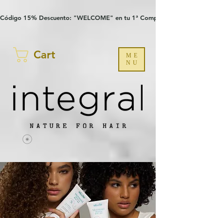
Verification: 97a30386b8a1fa77
G-YHZRM6P8WP
Código 15% Descuento: "WELCOME" en tu 1ª Compra
Cart
ME
NU