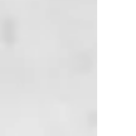
Glycol, Cetyl Palmitate,
proporcionan cabellos sedosos y
Phenoxyethanol, Lactic Acid, D-
maleables. En la piel mantiene la
Limonene, Chlorella Vulgaris
elasticidad y la hidratación
Extract, Poloxamer 338, TEA-
natural del cuerpo.
Dodecylbenzenesulfonate, Hexyl
200ml
Cinnamal, BHT, Isocetyl Alcohol,
Quaternium-70, Linalool, Stearic
Acid, Ethylhexylglycerin, Brassica
Napus Seed Oil, Amodimethicone,
Behenyl Alcohol,
Dimethylpabamidopropyl
Laurdimonium Tosylate, Disodium
Lauriminodipropinate Tocopheryl
Phoshates, Hydroxyethyl
Cetearamidopropyldimonium
Chloride, Citronellol, Coumarin,
Acetyl Cysteine, Arginine HCL,
C12-14 SEC-Pareth-7, Glycine,
Lauroyl Lysine, Corylus Avellana
Seed Oil, Argania Spinosa Kernal
Oil, Macadamia Ternifolia Seed Oil,
Aleurites Molluccana Seed Oil,