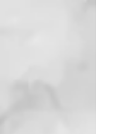
Poloxamer 338, TEA-
Dodecylbenzenesulfonate,
Linalool, Ethylhexylglycerin,
Isocetyl Alcohol, Quaternium-70,
Citronellol, Amodimethicone,
Behenyl Alcohol, Cetearyl Alcohol,
Dimethyl Amidopropyl
Laurdimonium Tosylate, Disodium
Lauriminodipropionate
Tocopheryl Phosphates,
Hydroxyethyl
Cetearamidopropyldimonium
Chloride, Potassium Sorbate,
Coumarin, Acetyl Cysteine,
Arginine HCl, C12-14 Sec-Pareth-5,
C12- 14 Sec- Pareth-7, Glycine,
Lauroyl Lysine.