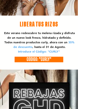
LIBERA TUS RIZOS
Este verano redescubre tu melena rizada y disfruta
de un nuevo look fresco, hidratado y definido.
Todos nuestros productos curly, ahora con un
35%
de descuento
, hasta el 31 de Agosto.
Introduce el Código: "CURLY"
CÓDIGO: "CURLY"