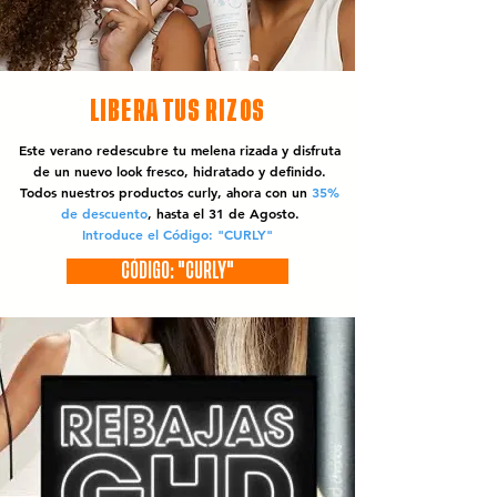
LIBERA TUS RIZOS
Este verano redescubre tu melena rizada y disfruta
de un nuevo look fresco, hidratado y definido.
Todos nuestros productos curly, ahora con un
35%
de descuento
, hasta el 31 de Agosto.
Introduce el Código: "CURLY"
CÓDIGO: "CURLY"