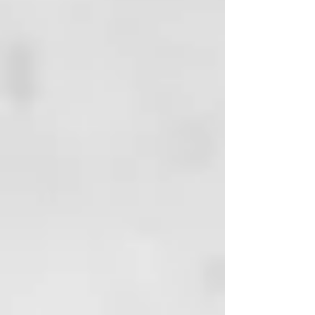
el uso diario.La elección
respetuosa con el medio ambiente
para una relajación pura y un
mimo holístico de la cabeza a los
pies, gracias a materiales
naturales de alta calidad.
MATERIALES
Esponja vegetal (lufa) y algodón.