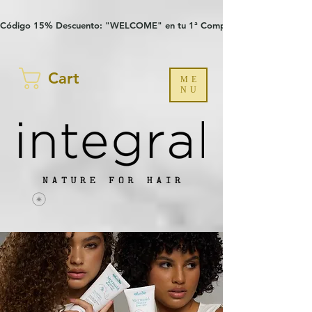
Verification: 97a30386b8a1fa77
G-YHZRM6P8WP
Código 15% Descuento: "WELCOME" en tu 1ª Compra
Cart
ME
NU