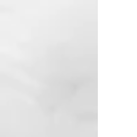
fibras naturales que tienen una
textura ligeramente áspera y son
ideales para una exfoliación
profunda. La cara de algodón es
significativamente más suave y
masajea suavemente la piel. Está
especialmente indicado para
zonas sensibles de la piel y para
calmarla después de su uso. El
guante de masaje ayuda a eliminar
las células muertas y estimula la
circulación, dejando la piel suave
y tersa. El guante de masaje tiene
un diseño ergonómico que se
adapta cómodamente a la mano y
permite controlar mejor la presión
y la intensidad del masaje.
El guante de masaje es fácil de
limpiar y se seca rápidamente, por
lo que es higiénico y práctico para