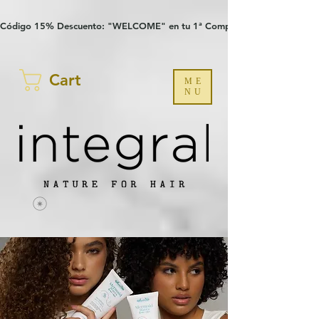
Verification: 97a30386b8a1fa77
G-YHZRM6P8WP
Código 15% Descuento: "WELCOME" en tu 1ª Compra
Cart
ME
NU