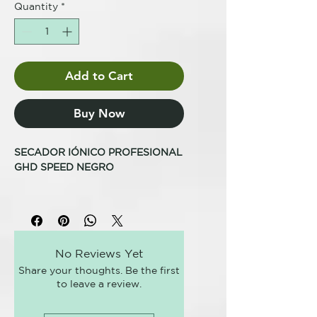
Quantity
*
Add to Cart
Buy Now
SECADOR IÓNICO PROFESIONAL
GHD SPEED NEGRO
<< AÑADE EL CÓDIGO:
"EXTRAGHD" Y OBTÉN UN 5% DE
DESCUENTO EXTRA >>
No Reviews Yet
Secador iónico profesional ultra-
Share your thoughts. Be the first
rápido con tecnología ghd Halo™
to leave a review.
y doble flujo de aire.
Potencia con control
Sensación de frescura en raíces