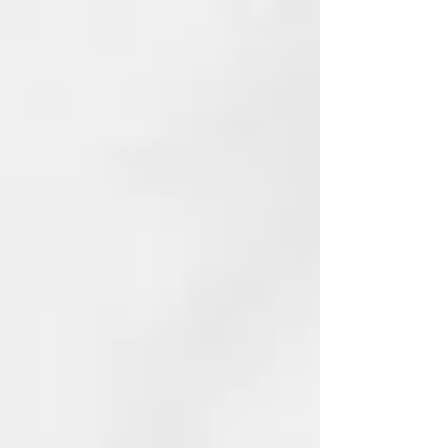
del ventilador al máximo vs
cabello secado al aire.
² En la velocidad máxima.
⁴ Con el concentrador de peinado
halo y en comparación con el
cabello castaño medio secado al
aire, dependiendo del uso del
consumidor.
⁵ vs ghd Helios.
⁶ vs cabello castaño medio secado
al aire, dependiendo del uso del
consumidor. (53 % en EE. UU.)
CARACTERÍSTICAS
¿Qué boquilla incluye ghd Speed?
ghd Speed incorpora la boquilla
Halo concentradora de
65mm para que puedas disfrutar
de una experiencia de peinado
óptima y conseguir resultados
más brillantes y duraderos.