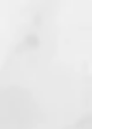
Secador profesional ultra-rápido
El motor más rápido y compacto
de ghd gira a 118.000 rpm² y es un
91% más pequeño⁵.
Tecnología ghd Halo™ con doble
flujo de aire
Un fluoj de aire frío envuelve el
aire caliente para un secado más
rápido, aportando sensación de
frescura en raíz y al tacto sin
daños por calor¹.
Potencia con control
Demasiada potencia provoca
encrespamiento, y demasiado
control un secado más lento. El
equilibrio perfecto se obtiene con
ghd Speed, diseñado para
proporcionar un flujo de aire
rápido y concentrado que permite