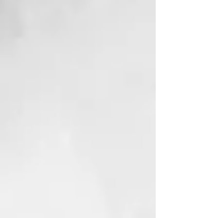
veces⁴ así como alisar el cabello
con precisión, manteniéndose frío
al tacto.
Los accesorios adicionales se
venden por separado para ampliar
aún más tus opciones de peinado.
Respaldado por una garantía de 3
años, el secador iónico más rápido
hasta la fecha, ghd Speed, es la
herramienta definitiva para lograr
secados ultra-rápidos, cómodos y
con calidad profesional en cada
uso.
¹ No se detectaron daños térmicos
tras 3 pasadas de secado con un
cepillo plano y una boquilla
concentradora de peinado halo
con la temperatura y la velocidad