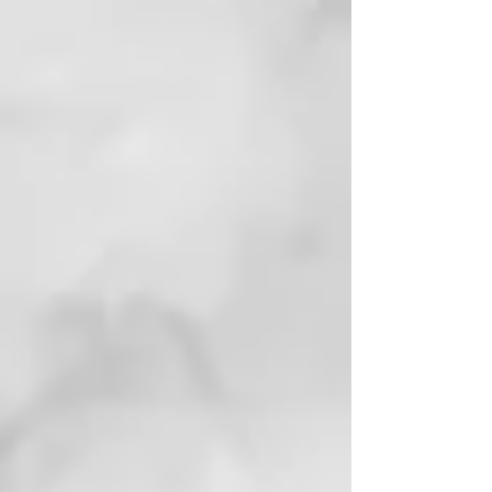
La potencia se une al control con
un diseño inteligente que incluye
cuatro ajustes de temperatura,
cuatro velocidades, shot de aire
frío y una memoria inteligente que
recuerda y bloquea los últimos
ajustes utilizados cuando se
activa el botón de bloqueo,
permitiéndote retomar
exactamente donde lo dejaste y
sacar el máximo partido a tu
secador ghd.
¿Qué incluye la caja de ghd
Speed?
Junto a tu secador ghd Speed
negro, recibirás la boquilla
magnética ghd Halo, con un
diseño contorneado que canaliza
el aire caliente y frío por separado
para elevar las raíces hasta x2,2