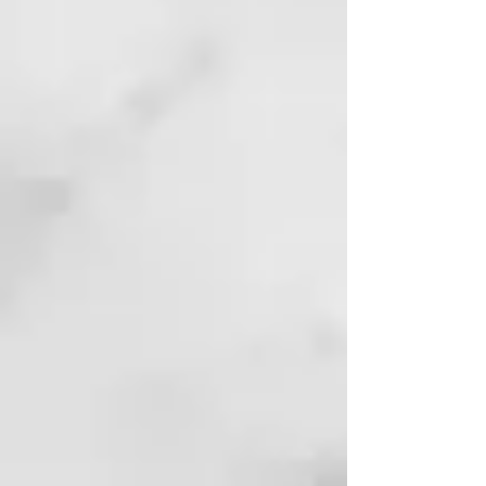
y control.
Resultados rápidos
El secador de cabello profesional
ghd Speed permite resultados
ultra-rápidos sin calor extremo.
Un halo de aire frío rodea el flujo
de aire caliente, permitiéndote
acercarte más que nunca a las
raíces y protegiendo el cuero
cabelludo para un secado más
fresco y delicado. El barril del
secador y los accesorios
magnéticos, permanecen fríos al
tacto incluso en la temperatura
más alta, para que puedas sujetar
tu ghd Speed como prefieras y
disfrutar de un peinado cómodo y
sin esfuerzo. Esto lo convierte en
el secador de cabello ideal para
acabados pulidos y con mayor
volumen.