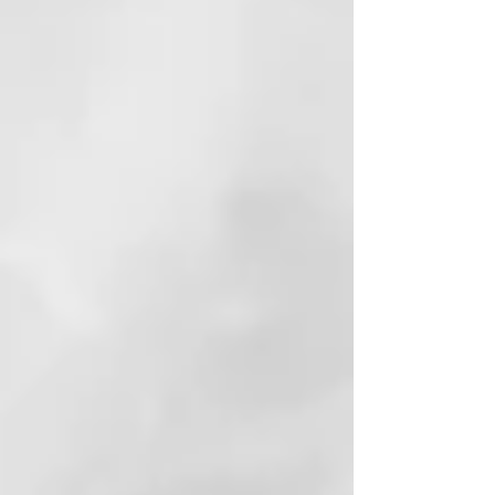
un secado ultra-rápido y un
acabado profesional suave.
Doble flujo de aire caliente y frío
El doble flujo de aire cuenta con
dos capas: la mayor parte pasa
por el centro y se calienta,
mientras que una capa exterior
más pequeña, permanece fría.
Sensación de frescura
Un halo de aire frío rodea el flujo
de aire caliente, protegiendo tu
cuero cabelludo del calor y
proporcionando una experiencia
de secado más fresca y cómoda,
para que puedas peinar más cerca
de la raíz sin preocupaciones.
Frío al tacto
Gracias a la tecnología con doble