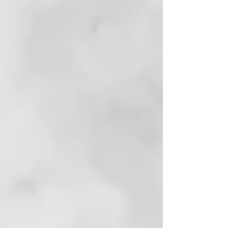
flujo de aire ghd Halo™, la
refrigeración activa mantiene el
barril exterior y los accesorios
magnéticos fríos al tacto, lo que
proporciona una experiencia más
cómoda de uso. Mantén la
velocidad a tu gusto,
directamente desde el barril, para
un control preciso y un peinado
sin esfuerzo.
Diseñado por profesionales para
profesionales
ghd Speed ha sido diseñado por
expertos en colaboración con
estilistas profesionales para
ofrecer el equilibrio perfecto entre
potencia, control y velocidad.
Peinados que duran todo el día
El secador profesional ghd Speed,
alisa y sella la cutícula del cabello