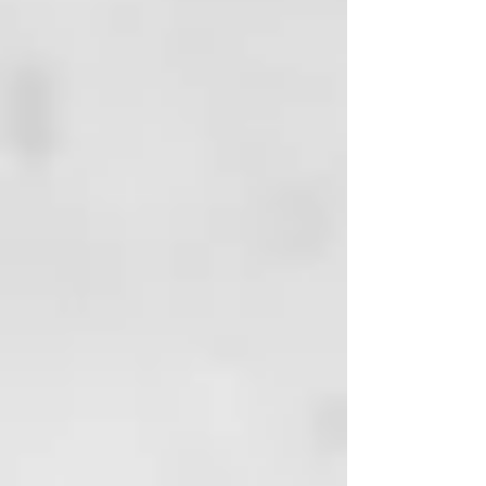
Equilibrio entre potencia y
velocidad
Desarrollado por nuestros
ingenieros en colaboración con
estilistas profesionales de ghd,
más de 4.000 consumidores
participaron en las pruebas y el
desarrollo del secador ghd Speed.
Diseñado para ofrecer un secado
ultra-rápido:
hemos probado
cientos de secadores y ninguno se
acerca a la velocidad de ghd
Speed
. Impulsado por nuestro
motor más rápido de última
generación, que gira a 118.000
RPM², ghd Speed genera un flujo
de aire de alta presión de hasta
176 km/h, secando el cabello
rápidamente desde la raíz hasta
las puntas con el equilibrio
perfecto entre velocidad, potencia