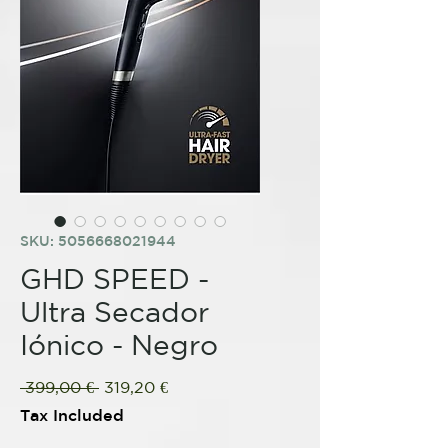
SKU: 5056668021944
GHD SPEED -
Ultra Secador
Iónico - Negro
Regular
Sale
 399,00 € 
319,20 €
Price
Price
Tax Included