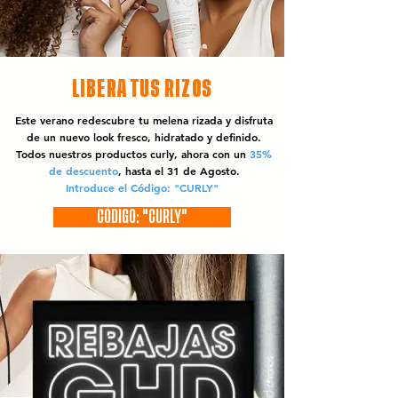
LIBERA TUS RIZOS
Este verano redescubre tu melena rizada y disfruta
de un nuevo look fresco, hidratado y definido.
Todos nuestros productos curly, ahora con un
35%
de descuento
, hasta el 31 de Agosto.
Introduce el Código: "CURLY"
CÓDIGO: "CURLY"