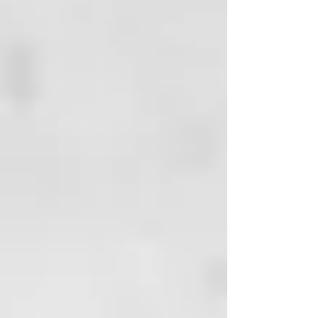
probióticos, una fórmula
innovadora sin flúor enriquecida
con hidroxiapatita y eritritol,
ahora enriquecida con probióticos
y prebióticos que favorecen el
microbioma bucal. Esta pasta
dental de última generación está
diseñada para equilibrar la flora
bucal, fortalecer el esmalte y
promover de forma natural una
sonrisa más sana.
Ecológica y con un empaque
inteligente:
Presentada en un tubo de
aluminio totalmente reciclable,
fabricado con materiales
reciclados, es una opción
ecológica para tu rutina diaria.
¿Por qué elegir nuestra pasta