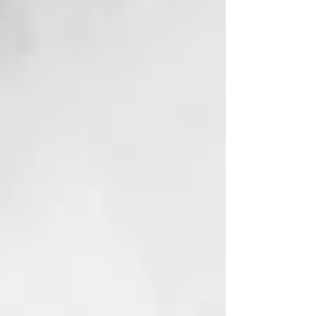
cepíllese durante 2 minutos, luego
enjuague y escupa. Recuerde, no
es para tragar.