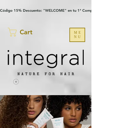
Verification: 97a30386b8a1fa77
G-YHZRM6P8WP
Código 15% Descuento: "WELCOME" en tu 1ª Compra
Cart
ME
NU