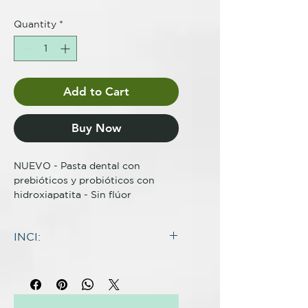
Quantity
*
Add to Cart
Buy Now
NUEVO - Pasta dental con
prebióticos y probióticos con
hidroxiapatita - Sin flúor
Los prebióticos y probióticos
INCI:
trabajan en armonía para
equilibrar el microbioma bucal y
INGREDIENTES:
favorecer la salud de las encías.
Calcium Carbonate^, Glycerin^,
Fórmula sin flúor
Aqua^, Erythritol^,
La hidroxiapatita remineraliza
Hydroxyapatite^, Mentha Piperita