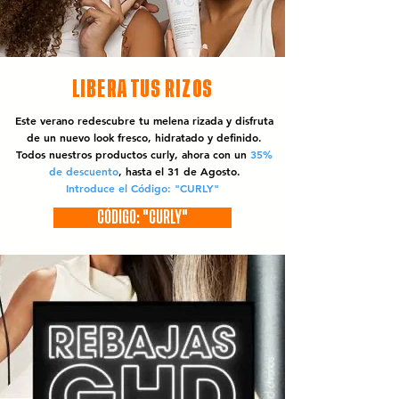
LIBERA TUS RIZOS
Este verano redescubre tu melena rizada y disfruta
de un nuevo look fresco, hidratado y definido.
Todos nuestros productos curly, ahora con un
35%
de descuento
, hasta el 31 de Agosto.
Introduce el Código: "CURLY"
CÓDIGO: "CURLY"