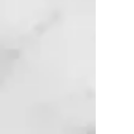
dental con prebióticos y
probióticos?
Fórmula que apoya el
microbioma: Infundida con una
mezcla única de prebióticos y
probióticos para ayudar a
mantener un ecosistema bucal
equilibrado y resistente.
Protección contra las caries sin
flúor: Con hidroxiapatita y eritritol
para remineralizar el esmalte,
reducir la placa y promover la
salud dental de forma natural.
Envase sostenible: El tubo de
aluminio reciclado y reciclable
garantiza un impacto ambiental
mínimo.