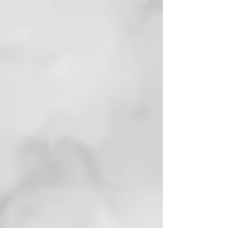
Certificado para su tranquilidad:
✅ 100 % vegano y libre de
crueldad animal
✅ Certificado COSMOS Natural
Mejore su higiene bucal con la
pasta dental prebiótica y
probiótica Georganics: una
opción científicamente avanzada,
naturalmente efectiva y ecológica
para una salud bucal óptima.
ENVASE
Tubo de aluminio^, tapa de
HDPE^, caja de cartón^*.
^Ampliamente reciclable,
*Compostable.
INSTRUCCIONES
Simplemente aplique una
cantidad del tamaño de un
guisante en su cepillo de dientes,