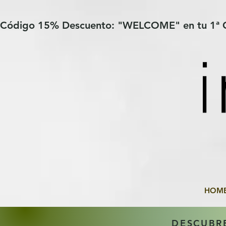
Verification: 97a30386b8a1fa77
G-YHZRM6P8WP
Código 15% Descuento: "WELCOME" en tu 1ª
HOM
DESCUBR