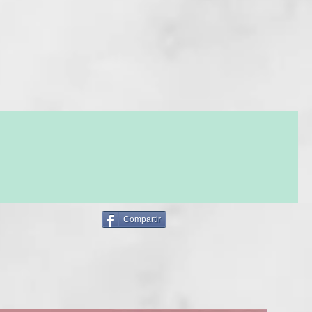
ANOL, PEG-150 DISTEARATE, COCONUT ACID, LACTIC
inal.
QUATERNIUM-10, SODIUM BENZOATE,
GLYCERIN, SODIUM ISETHIONATE, BENZYL SALICYLATE,
MIN COCKTAIL BRILLO
:
DTA, CITRUS AURANTIUM DULCIS (ORANGE) FRUIT
bello y le da brillo y esplendor. Hidrata, desenreda e impide el
YDROLYZED WHEAT PROTEIN, GLYCERIN, ETHYLHEXYL
o. Brinda protección y sedosidad sin aclarado.
NAMATE, LAURETH-2, PEG/PPG-120/10
LPROPANE TRIOLEATE TOCOPHERYL, ACETATE, MORINGA
leo:
RMA SEED EXTRACT, BENZYL ALCOHOL.
el pelo húmedo y pasar al secado. No aclarar.
SHINE
: AQUA (WATER), HYDROXYPROPYL STARCH
 CETEARYL ALCOHOL, BEHENTRIMONIUM CHLORIDE,
A
:
-87, CETYL ESTERS, PARFUM (FRAGRANCE),
ue acondiciona los cabellos tratados y teñidos, resaltando
ANOL, ISOPROPYL ALCOHOL, PROPYLENE GLYCOL,
 Para conseguir un color vivo y brillante de forma duradera.
GLYCERIN, BENZYL SALICYLATE, ETHYLHEXYL
NAMATE, CALCIUM ALUMINUM BOROSILICATE, GLYCERIN,
leo:
NTIUM DULCIS (ORANGE) FRUIT EXTRACT SILICA,
 el pelo húmedo bien escurrido. Dejar que el producto actúe
Compartir
ACETATE, CI 77891 (TITANIUM DIOXIDE), MORINGA
ez minutos. Aclarar con agua abundante.
RMA SEED EXTRACT, TIN OXIDE, BENZYL ALCOHOL