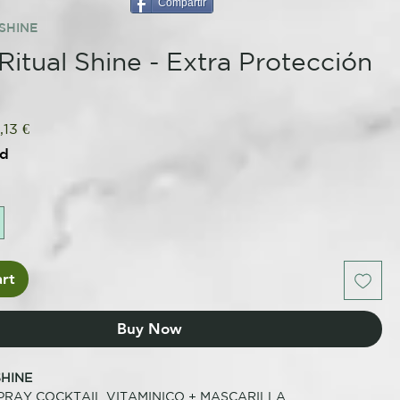
Compartir
SHINE
 Ritual Shine - Extra Protección
o
ular
Sale
,13 €
ce
Price
ed
rt
Buy Now
SHINE
PRAY COCKTAIL VITAMINICO + MASCARILLA