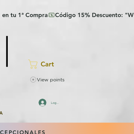
Cart
View points
Log In
A
XCEPCIONALES