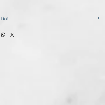
GANA, SIN SULFATOS, SIN PARABENES, ENVASE
BLE DE CAÑA DE AZÚCAR
NTES
O SHINE:
AQUA (WATER), CETEARYL ALCOHOL, PEG-40
ED CASTOR OIL, CETYL ESTERS, AMODIMETHICONE,
ar e
intensificar la luminosidad
del cabello teñido o apagado.
AGRANCE), PROPYLENE GLYCOL, QUATERNIUM-80,
 de naranja y vitamina E
, para conseguir un
HANOL, BEHENTRIMONIUM METHOSULFATE,
llante, protegido y suave
.
E 60, ETHYLHEXYLGLYCERIN, POLYQUATERNIUM-37,
ICYLATE, ETHYLHEXYL METHOXYCINNAMATE,
GANA, SIN SULFATOS, ENVASE BIODEGRADABLE DE
 CHLORIDE, TRIDECETH-10, LACTIC ACID, GLYCERIN,
ZÚCAR
ANTIUM DULCIS (ORANGE) FRUIT EXTRACT, IACINAMIDE
ARCH OCTENYLSUCCINATE, CALCIUM PANTOTHENATE,
IN, MORINGA PTERYGOSPERMA SEED EXTRACT ,SODIUM
r e intensificar la
luminosidad del cabello teñido o apagado
.
HOSPHATE, BENZYL ALCOHOL, PYRIDOXINE HCL,
 de naranja
y
vitamina E
, para conseguir un pelo brillante,
 ACETATE, SILICA
uave.
HINE
: AQUA (WATER), SODIUM C14-16 OLEFIN SULFONATE,
OYL ISETHIONATE, COCAMIDOPROPYL BETAINE, SODIUM
leo:
CETATE, SODIUM LAUROYL SARCOSINATE, PEG-40
 el pelo mojado y masajear hasta producir espuma. Aclarar y
ED CASTOR OIL, PARFUM (FRAGRANCE),
peración dejando actuar el champú durante dor minutos antes