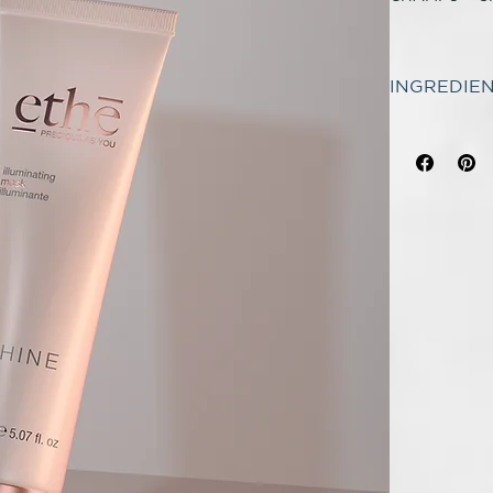
FÓRMULA VE
BIODEGRADA
INGREDIE
INCI SHAMPO
ethè - SHINE
HYDROGENAT
Para prolong
PARFUM (FR
Con
extracto
PHENOXYET
pelo
superbri
POLYSORBAT
BENZYL SAL
FÓRMULA VE
CETRIMONIUM
CAÑA DE A
CITRUS AUR
,SODIUM ST
CHAMPÚ
:
MALTODEXTR
Para prolonga
ASCORBYL P
Con
extracto
TOCOPHERYL
protegido y s
INCI MASK S
SODIUM COC
Modo de emp
COCOAMPHOA
Aplicar sobre
HYDROGENAT
repetir la o