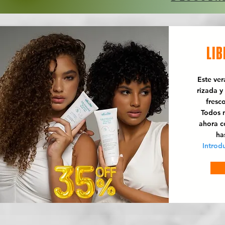
LIB
Este ve
rizada y
fresc
Todos n
ahora 
ha
Introd