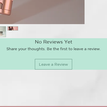
PHENOXYETH
del alcarado f
ACID, POLY
ETHYLHEXYL
SPRAY VITA
DISODIUM E
Suaviza el ca
EXTRACT, H
encrespament
METHOXYCIN
TRIMETHYLO
Modo de emp
PTERYGOSPE
Rociar sobre 
INCI SPRAY 
No Reviews Yet
PHOSPHATE,
MASCARILL
Share your thoughts. Be the first to leave a review.
QUATERNIUM
Una máscara q
PHENOXYETH
sus reflejos.
ETHYLHEXYL
Leave a Review
METHOXYCIN
Modo de emp
CITRUS AURA
Aplicar sobre
TOCOPHERYL 
de cinco a di
PTERYGOSPE