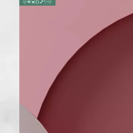
🩷💗💓💞💕💘🩷