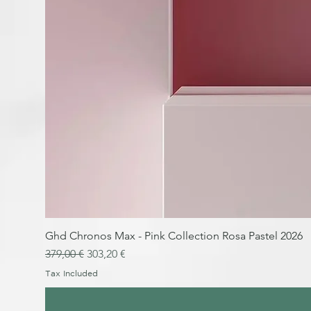
Ghd Chronos Max - Pink Collection Rosa Pastel 2026
Regular Price
Sale Price
379,00 €
303,20 €
Tax Included