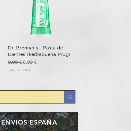
Quick View
Dr. Bronner's - Pasta de
Dientes Hierbabuena 140gr.
Regular Price
Sale Price
9,99 €
8,99 €
Tax Included
ENVIOS ESPAÑA