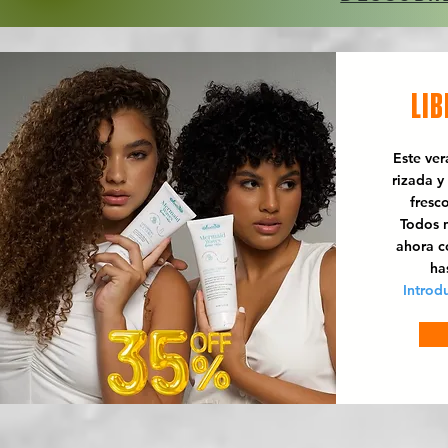
LIB
Este ve
rizada y
fresc
Todos n
ahora 
ha
Introd