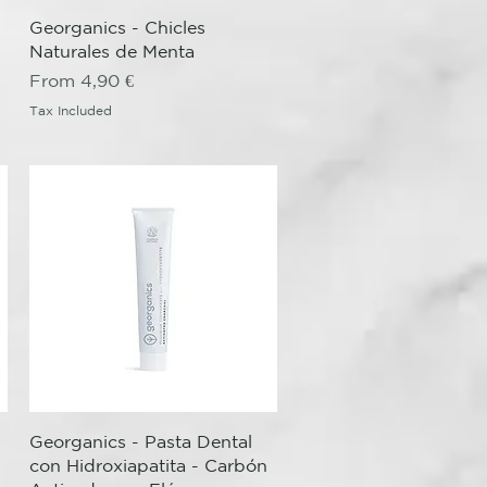
Quick View
Georganics - Chicles
Naturales de Menta
Sale Price
From
4,90 €
Tax Included
Quick View
Georganics - Pasta Dental
con Hidroxiapatita - Carbón