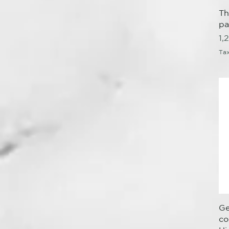
140 Unidades Bolsa
Th
Papel
pa
30 Unidades Frasco
Pr
Vidrio
1,
Tax
Ge
co