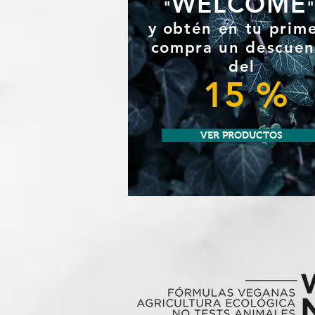
WELCOME
"
y
obtén en tu prim
compra un
descuen
del
15 %
VER PRODUCTOS