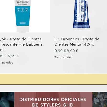
Quick View
Quick View
yok - Pasta de Dientes
Dr. Bronner's - Pasta de
frescante Hierbabuena
Dientes Menta 140gr.
ml
Regular Price
Sale Price
9,99 €
8,99 €
gular Price
Sale Price
99 €
3,59 €
Tax Included
 Included
DISTRIBUIDORES OFICIALES
DE STYLERS GHD