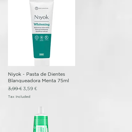
Quick View
Niyok - Pasta de Dientes
Blanqueadora Menta 75ml
Regular Price
Sale Price
3,99 €
3,59 €
Tax Included