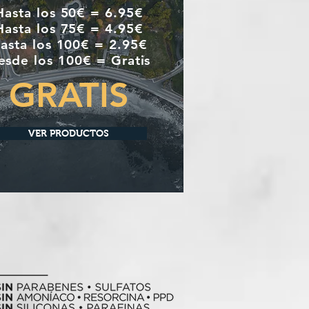
Hasta los 50€ = 6.95€
Hasta los 75€ = 4.95€
asta los 100€ = 2.95€
esde los 100€ = Gratis
GRATIS
VER PRODUCTOS