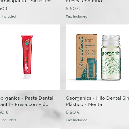
droxiapatita - Sin Flúor
Fresca con Flúo
ice
Price
50 €
5,50 €
 Included
Tax Included
Quick View
Quick View
organics - Pasta Dental
Georganics - Hilo Dental Si
fantil - Fresa con Flúor
Plástico - Menta
ice
Price
50 €
6,90 €
 Included
Tax Included