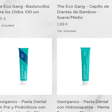
Quick View
Quick View
e Eco Gang -Bastoncillos
The Eco Gang - Cepillo de
ra los Oídos 100 uni
Dientes de Bamboo -
Suave/Medio
ice
25 €
Price
1,99 €
 Included
Tax Included
Quick View
Quick View
organics - Pasta Dental
Georganics - Pasta Dental
n Pre y Probióticos con
con Hidroxiapatita - Menta