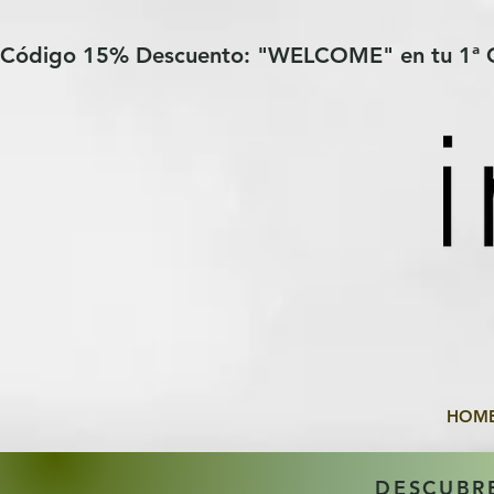
Verification: 97a30386b8a1fa77
G-YHZRM6P8WP
Código 15% Descuento: "WELCOME" en tu 1ª
HOM
DESCUBR