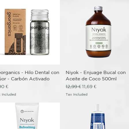
Quick View
Quick View
organics - Hilo Dental con
Niyok - Enjuage Bucal con
úor - Carbón Activado
Aceite de Coco 500ml
ice
Regular Price
Sale Price
90 €
12,99 €
11,69 €
 Included
Tax Included