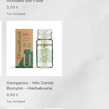
Activado con Flúor
Price
5,50 €
Tax Included
Quick View
n
Georganics - Hilo Dental
Bionylon – Hierbabuena
Price
6,90 €
Tax Included