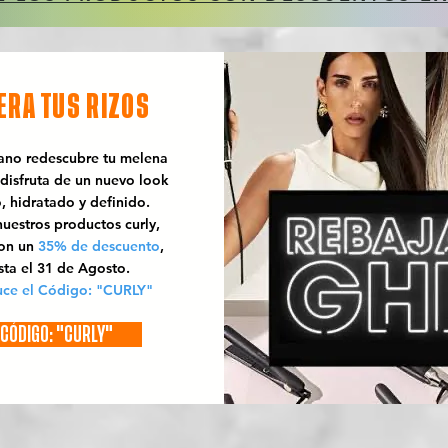
ERA TUS RIZOS
rano redescubre tu melena
 disfruta de un nuevo look
o, hidratado y definido.
uestros productos curly,
con un
35% de descuento
,
sta el 31 de Agosto.
uce el Código: "CURLY"
CÓDIGO: "CURLY"