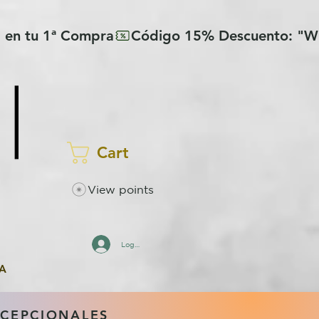
Cart
View points
Log In
A
XCEPCIONALES