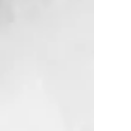
secado.
Resultado:
Cabello recuperado, hidratado y
sin frizz.
INCI
:
Water, Citric Acid, Cetearyl
Alcohol, Cyclopentasiloxane,
Cetrimonium Chloride, Propylene
Glycol, Sodium PCA, Parfum,
Alcohol, Behentrimonium
Chloride, Phenoxyethanol,
Hydrolyzed Soy Protein,
Hydrolyzed Corn Protein,
Hydrolyzed Wheat Protein,
Isopropyl Alcohol, BHT, Hexyl
Cinnamal, Glycerin,
Ethylhexylglycerin,
Cyclotetrasiloxane, Arginine HCl,
Panthenol, Benzyl Salicylate,
Creatine, Glycine, Proline, Serine,