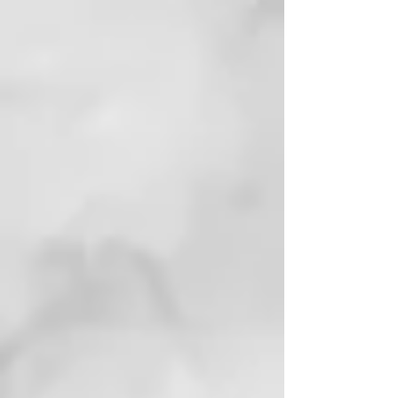
para cabellos intensamente
sensibilizados, especialmente
cabellos rubios decolorados,
reponiendo masa, sellando
cutículas, aportando brillo,
eliminando el encrespamiento y
recuperando la longitud y puntas
del cabello.
Aplicación:
Con el cabello limpio y húmedo
aplicar el s.o.s home care sobre el
largo y las puntas y dejar actuar
durante 10 minutos. Enjuaga y
acondiciona como prefieras.
Con el cabello en seco y para un
mejor rendimiento, aplique una
pequeña catida del tratamiento
SOS, en medios y puntas, sin
aclarar antes de finalizar el