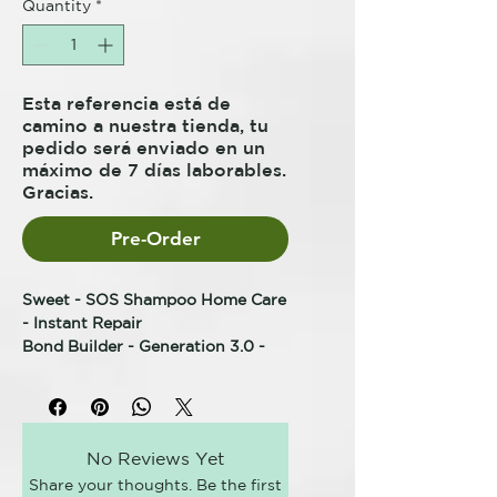
Quantity
*
Esta referencia está de
camino a nuestra tienda, tu
pedido será enviado en un
máximo de 7 días laborables.
Gracias.
Pre-Order
Sweet - SOS Shampoo Home Care
- Instant Repair
Bond Builder - Generation 3.0 -
230ml
Sweet Professional - SOS Champú
3.0 Bond Builder 230ml
No Reviews Yet
S.O.S Shampoo Cuidado en Casa,
Share your thoughts. Be the first
es un producto complementario