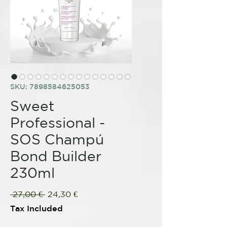
SKU: 7898584625053
Sweet
Professional -
SOS Champú
Bond Builder
230ml
Regular
Sale
 27,00 € 
24,30 €
Price
Price
Tax Included