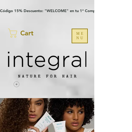
Verification: 97a30386b8a1fa77
G-YHZRM6P8WP
Código 15% Descuento: "WELCOME" en tu 1ª Compra
Cart
ME
NU