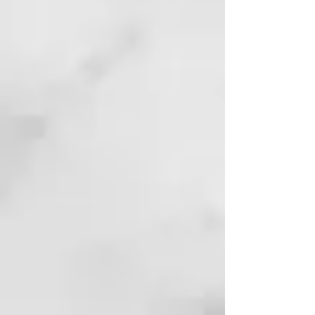
2. Shampoo: Limpieza profunda
para cabellos sensibilizados y
dañados. ✅
3. Conditioner: Acondicionador
que aporta mayor manejabilidad
al cabello, suavidad y facilidad en
el peinado. ✅
SOS Reparación Instantánea para
el mantenimiento en casa es un
tratamiento diseñado para esos
cabellos que han sufrido en
exceso de servicios técnicos o
químicos cómo la coloración,
decoloración, mechas, desrizados
o moldeados permanentes.
Tratamiento reconstructivo con
alta concentración de proteínas,
que fortalece y recupera los hilos
en pocos minutos. Está indicado