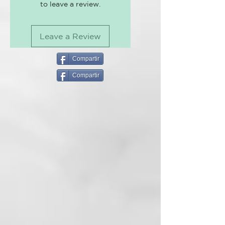
to leave a review.
para sanar y cuidar tu cabello,
especialmente después de un
tratamiento de regeneración y
Leave a Review
recuperación de cabello.
¡Devuelve la proteína a tu cabello
tras un proceso de decoloración o
Compartir
tinte!
Compartir
Su formula natural, con
ingredientes vegetables, proteínas
y en conjunto con aminoácidos, le
ayudara a recuperar brillo,
suavidad, manejo y le
aportará suavidad.
Para cabellos tratados
químicamente y que suelen
afinarse o deshidratarse con las
herrramientas térmicas como
plancha, secador...
Como se usa:
Aplicarlo en cabello mojado,