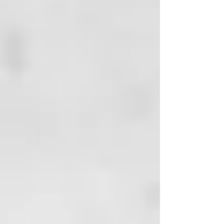
masejear. Aclarar y repetir la
operación de ser requerido.
¿Quieres mantener en casa el
tratamiento de reconstrucción de
SOS hecho en el salón? Ahora,
consigue mejores resultados
gracias a los nuevos Shampoo y
Conditioner, que complementan a
Instant Repair consiguiendo una
línea más completa.
- Cabello fuerte✅
- Antifrizz✅
- Repara la fibra capilar✅
La línea más completa para
mantener tu salud capilar:
1. Instant Repair: Actúa como
Leave In o como mascarilla. Evita
el corte químico, recupera la fibra
capilar, repone la masa capilar. ✅