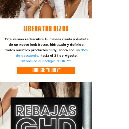
LIBERA TUS RIZOS
Este verano redescubre tu melena rizada y disfruta
de un nuevo look fresco, hidratado y definido.
Todos nuestros productos curly, ahora con un
35%
de descuento
, hasta el 31 de Agosto.
Introduce el Código: "CURLY"
CÓDIGO: "CURLY"