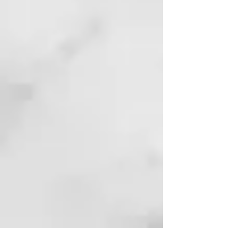
recutita, hidrolato de Mentha
piperita, ácido láctico, Cetraria
islandica, Buddleja
officinalis, Biosaccharide Gum.
MODALIDAD DE APLICACIÓN:
• Agite vigorosamente el
producto antes del uso, para
disolver nuevamente todos los
principios activos y los
oligoelementos termales.
• Aplique en el cuero cabelludo y
en el cabello previamente
humedecido una cantidad igual a
10/15 ml.
• Enjuague abundantemente con
agua tibia.
• Efectúe otra aplicación cuando
sea necesario.
BENEFICIOS: el agua termal
bioactiva con la adición de ácido