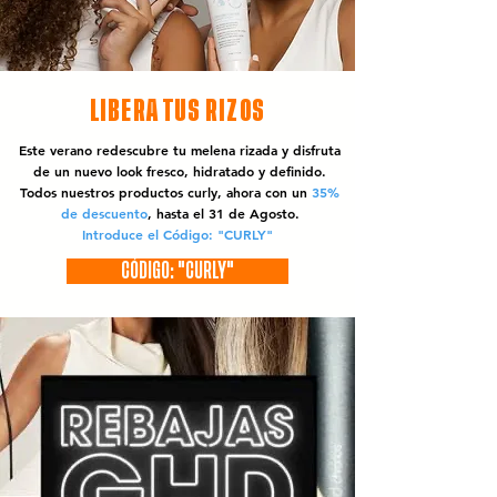
LIBERA TUS RIZOS
Este verano redescubre tu melena rizada y disfruta
de un nuevo look fresco, hidratado y definido.
Todos nuestros productos curly, ahora con un
35%
de descuento
, hasta el 31 de Agosto.
Introduce el Código: "CURLY"
CÓDIGO: "CURLY"