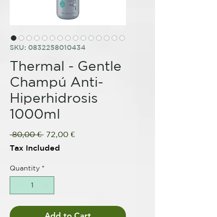
SKU: 0832258010434
Thermal - Gentle
Champú Anti-
Hiperhidrosis
1000ml
Regular
Sale
 80,00 € 
72,00 €
Price
Price
Tax Included
Quantity
*
Add to Cart