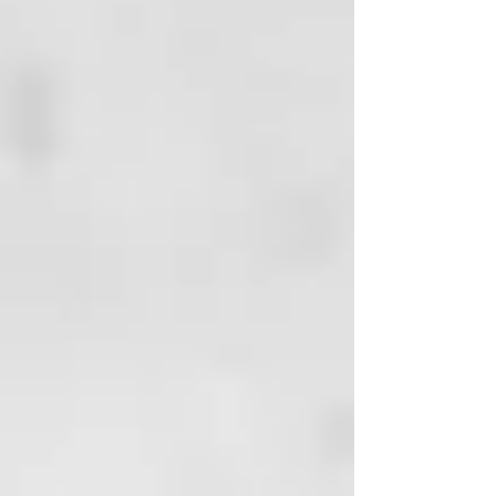
visibles. El olor acre amoniacal se
FLOWER EXTRACT,
debe al aumento de excreción de
CITRUS LIMON (LEMON) PEEL
urea en la superficie del cuero
EXTRACT,
cabelludo.
MENTHA PIPERITA (PEPPERMINT)
LEAF WATER,
CAUSAS: regulación alterada de
CITRIC ACID,
la transpiración cutánea
ETHYLHEXYLGLYCERIN,
relacionada con trastornos de
TETRASODIUM GLUTAMATE
la circulación sanguínea, del
DIACETATE, BIOSACCHARIDE
sistema nervioso autónomo
GUM-4,
(estrés emocional,
SODIUM HYDROXIDE,
ansiedad), problemas hepáticos,
CETRARIA ISLANDICA EXTRACT,
de circulación
POTASSIUM SORBATE.
linfática, hormonales y
relacionados con el
hipotiroidismo o la menopausia.
SUSTANCIAS
FUNCIONALES: agua termal,
extracto glicólico de limón,
hidrolato de Matricaria