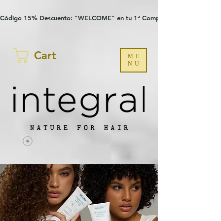
Verification: 97a30386b8a1fa77
G-YHZRM6P8WP
Código 15% Descuento: "WELCOME" en tu 1ª Compra
Cart
ME
NU