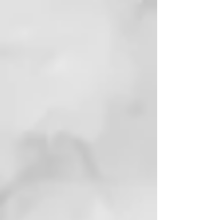
láctico ayuda a restablecer el pH
fisiológico, mientras que el
extracto de liquen de Islandia
junto con el extracto de limón
contrarresta la proliferación
microbiana. El agua de manzanilla
alivia el enrojecimiento
generado por la inflamación y el
agua de menta confiere una
sensación refrescante agradable.
Previene los daños derivados de
los radicales libres y de sustancias
contaminantes ambientales.
Relajación, con luces suaves,
música relajante, aromaterapia.
CÓMO USARLO
Aplicar sobre el cabello mojado y
masajear hasta generar espuma.
Enjuagar y repetir la operación
dejando actuar el champú 2